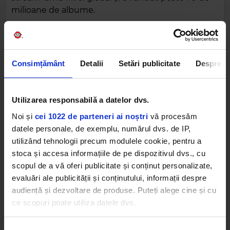
milioane de albume.
Printre realizările sale se numără șase single-uri
certificate Diamond – „Firework”, „Dark Horse”,
„Roar”, „California Gurls”, „E.T.” și „Teenage Dream”
Consimțământ
Detalii
Setări publicitate
Despre
– precum și albumul „Teenage Dream”, certificat la
rândul său Diamond. Katy Perry este, de
asemenea, prima artistă care a avut două
Utilizarea responsabilă a datelor dvs.
videoclipuri muzicale ce au depășit pragul de
Noi și
cei 1022 de parteneri ai noștri
vă procesăm
patru miliarde de vizualizări pe YouTube.
datele personale, de exemplu, numărul dvs. de IP,
utilizând tehnologii precum modulele cookie, pentru a
Cu peste 60 de miliarde de stream-uri pe Spotify
stoca și accesa informațiile de pe dispozitivul dvs., cu
și peste 88 de milioane de ascultători lunari, Katy
scopul de a vă oferi publicitate și conținut personalizate,
Perry își consolidează statutul de superstar global,
evaluări ale publicității și conținutului, informații despre
iar „Watch It Burn” promite să fie unul dintre cele
audiență și dezvoltare de produse. Puteți alege cine și cu
mai importante momente ale noului capitol din
ce scopuri poate utiliza datele dvs.
cariera sa.
KATY PERRY
Dacă ne permiteți, am dori, de asemenea: