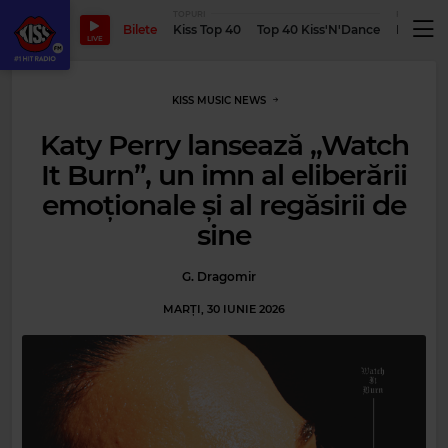
TOPURI
PODCASTUR
Bilete
Kiss Top 40
Top 40 Kiss'N'Dance
Podcastu
LIVE
KISS MUSIC NEWS
Katy Perry lansează „Watch
It Burn”, un imn al eliberării
emoționale și al regăsirii de
sine
G. Dragomir
MARȚI, 30 IUNIE 2026