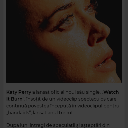
Katy Perry
a lansat oficial noul său single, „
Watch
It Burn
”, însoțit de un videoclip spectaculos care
continuă povestea începută în videoclipul pentru
„bandaids”, lansat anul trecut.
După luni întregi de speculații și așteptări din