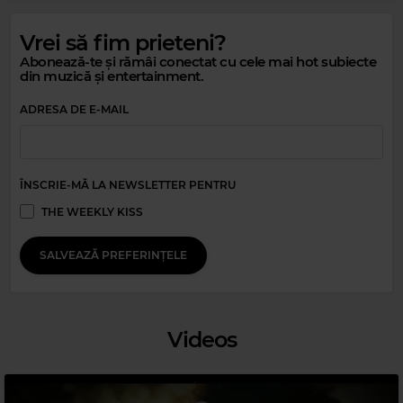
Vrei să fim prieteni?
Abonează-te și rămâi conectat cu cele mai hot subiecte
din muzică și entertainment.
Magic Relax
AFRO HOUSE MIX
–
THE FLOOR REMEMBERS
ADRESA DE E-MAIL
ÎNSCRIE-MĂ LA NEWSLETTER PENTRU
THE WEEKLY KISS
SALVEAZĂ PREFERINȚELE
Videos
Magic 80s Hits