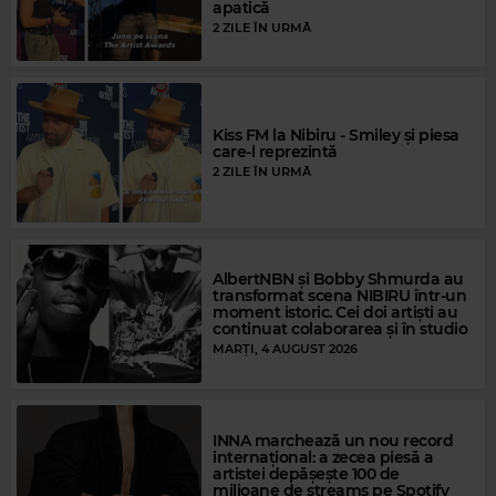
apatică
2 ZILE ÎN URMĂ
Kiss FM la Nibiru - Smiley și piesa
care-l reprezintă
2 ZILE ÎN URMĂ
AlbertNBN și Bobby Shmurda au
Magic Gold
transformat scena NIBIRU într-un
FRANK SINATRA
–
STRANGERS IN THE NIGHT
moment istoric. Cei doi artiști au
continuat colaborarea și în studio
MARȚI, 4 AUGUST 2026
INNA marchează un nou record
internațional: a zecea piesă a
artistei depășește 100 de
milioane de streams pe Spotify