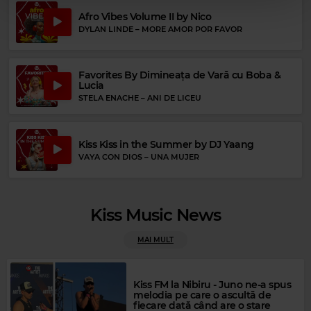
Afro Vibes Volume II by Nico
DYLAN LINDE
–
MORE AMOR POR FAVOR
Favorites By Dimineața de Vară cu Boba &
Lucia
STELA ENACHE
–
ANI DE LICEU
Kiss Kiss in the Summer by DJ Yaang
VAYA CON DIOS
–
UNA MUJER
Kiss Music News
Magic FM
MAGIC FM
–
ALWAYS THE BEST MUSIC
MAI MULT
Kiss FM la Nibiru - Juno ne-a spus
melodia pe care o ascultă de
fiecare dată când are o stare