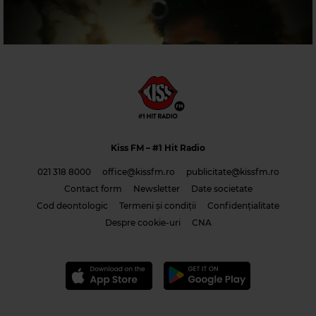
KC&THE SUNSHINE
–
PLEASE DON'T GO
Kiss FM
– #1 Hit Radio
021 318 8000
office@kissfm.ro
publicitate@kissfm.ro
Contact form
Newsletter
Date societate
Cod deontologic
Termeni și condiții
Confidențialitate
Costi & Adrian Saguna & Benzol – Solo tu -1
Despre cookie-uri
CNA
Magic 90s Hits
ERIC CLAPTON
–
LAYLA (UNPLUGGED)