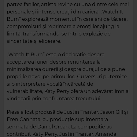
partea fanilor, artista revine cu una dintre cele mai
personale și intense creații din carieră. „Watch It
Burn” explorează momentul în care ani de tăcere,
compromisuri și reprimare a emoțiilor ajung la
limită, transformându-se într-o explozie de
sinceritate și eliberare.
„Watch It Burn” este o declarație despre
acceptarea furiei, despre renunțarea la
minimalizarea durerii și despre curajul de a pune
propriile nevoi pe primul loc. Cu versuri puternice
și o interpretare vocală încărcată de
vulnerabilitate, Katy Perry oferă un adevărat imn al
vindecării prin confruntarea trecutului.
Piesa a fost produsă de Justin Tranter, Jason Gill și
Eren Cannata, cu producție suplimentară
semnată de Daniel Crean. La compoziție au
contribuit Katy Perry, Justin Tranter, Amanda