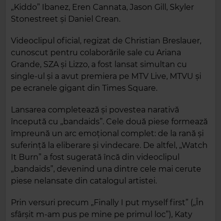
„Kiddo” Ibanez, Eren Cannata, Jason Gill, Skyler
Stonestreet și Daniel Crean.
Videoclipul oficial, regizat de Christian Breslauer,
cunoscut pentru colaborările sale cu Ariana
Grande, SZA și Lizzo, a fost lansat simultan cu
single-ul și a avut premiera pe MTV Live, MTVU și
pe ecranele gigant din Times Square.
Lansarea completează și povestea narativă
începută cu „bandaids”. Cele două piese formează
împreună un arc emoțional complet: de la rană și
suferință la eliberare și vindecare. De altfel, „Watch
It Burn” a fost sugerată încă din videoclipul
„bandaids”, devenind una dintre cele mai cerute
piese nelansate din catalogul artistei.
Prin versuri precum „Finally I put myself first” („În
sfârșit m-am pus pe mine pe primul loc”), Katy