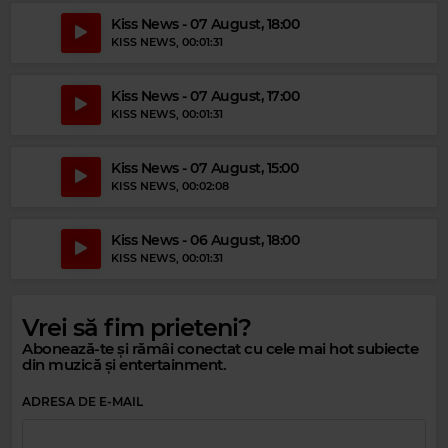
Kiss News - 07 August, 18:00
KISS NEWS
, 00:01:31
Kiss News - 07 August, 17:00
KISS NEWS
, 00:01:31
Kiss News - 07 August, 15:00
KISS NEWS
, 00:02:08
Kiss News - 06 August, 18:00
Magic Gold
KISS NEWS
, 00:01:31
ROD STEWART
–
DOWNTOWN TRAIN
Vrei să fim prieteni?
Abonează-te și rămâi conectat cu cele mai hot subiecte
din muzică și entertainment.
ADRESA DE E-MAIL