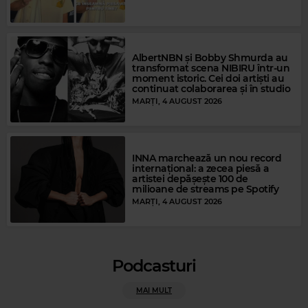
LAFAYETTE LEAKE
–
SHORT DRESSED WOMAN
AlbertNBN și Bobby Shmurda au
transformat scena NIBIRU într-un
moment istoric. Cei doi artiști au
continuat colaborarea și în studio
MARȚI, 4 AUGUST 2026
INNA marchează un nou record
internațional: a zecea piesă a
artistei depășește 100 de
milioane de streams pe Spotify
MARȚI, 4 AUGUST 2026
Magic FM
Podcasturi
GEORGE MICHAEL
–
CARELESS WHISPER
MAI MULT