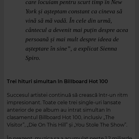
care locuiam pentru scurt timp în New
York și așteptam constant ca cineva să
vină să mă vadă. În cele din urmă,
cântecul a devenit mai puțin despre acea
persoană și mai mult despre ideea de
așteptare în sine”, a explicat Sienna
Spiro.
Trei hituri simultan în Billboard Hot 100
Succesul artistei continuă să crească într-un ritm
impresionant. Toate cele trei single-uri lansate
anterior de pe album au intrat simultan în
clasamentul Billboard Hot 100, inclusiv „The
Visitor”, „Die On This Hill” și „You Stole The Show”.
În prezent, muzica sa a acumulat peste 1,2 miliarde