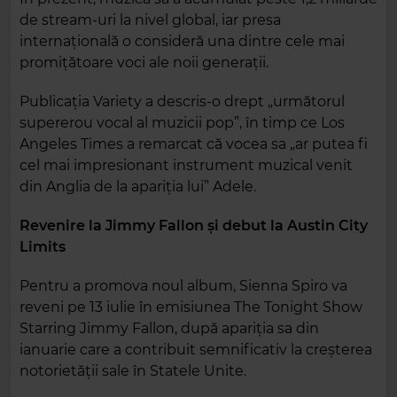
de stream-uri la nivel global, iar presa
internațională o consideră una dintre cele mai
promițătoare voci ale noii generații.
Publicația Variety a descris-o drept „următorul
supererou vocal al muzicii pop”, în timp ce Los
Angeles Times a remarcat că vocea sa „ar putea fi
cel mai impresionant instrument muzical venit
din Anglia de la apariția lui” Adele.
Revenire la Jimmy Fallon și debut la Austin City
Limits
Pentru a promova noul album, Sienna Spiro va
reveni pe 13 iulie în emisiunea The Tonight Show
Starring Jimmy Fallon, după apariția sa din
ianuarie care a contribuit semnificativ la creșterea
notorietății sale în Statele Unite.