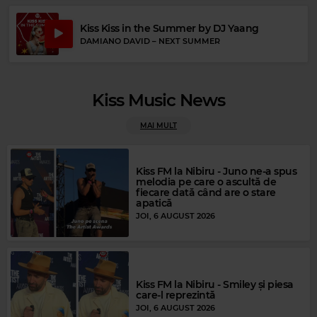
Kiss Kiss in the Summer by DJ Yaang
Rock 80s & 90s
DAMIANO DAVID
–
NEXT SUMMER
MANIC STREET PREACHERS
–
IF YOU TOLERATE THIS YOUR CHILDREN
WILL BE NEXT
Kiss Music News
MAI MULT
Kiss FM la Nibiru - Juno ne-a spus
melodia pe care o ascultă de
fiecare dată când are o stare
apatică
JOI, 6 AUGUST 2026
Kiss FM la Nibiru - Smiley și piesa
care-l reprezintă
JOI, 6 AUGUST 2026
Rock Blues