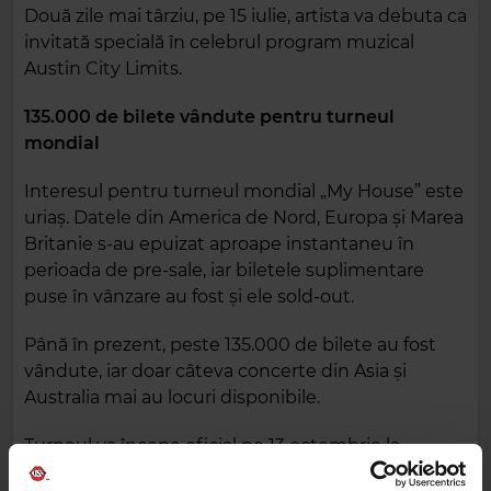
Două zile mai târziu, pe 15 iulie, artista va debuta ca
invitată specială în celebrul program muzical
Austin City Limits.
135.000 de bilete vândute pentru turneul
mondial
Interesul pentru turneul mondial „My House” este
uriaș. Datele din America de Nord, Europa și Marea
Britanie s-au epuizat aproape instantaneu în
perioada de pre-sale, iar biletele suplimentare
puse în vânzare au fost și ele sold-out.
Până în prezent, peste 135.000 de bilete au fost
vândute, iar doar câteva concerte din Asia și
Australia mai au locuri disponibile.
Turneul va începe oficial pe 13 octombrie la
celebrul Ryman Auditorium din Nashville și va