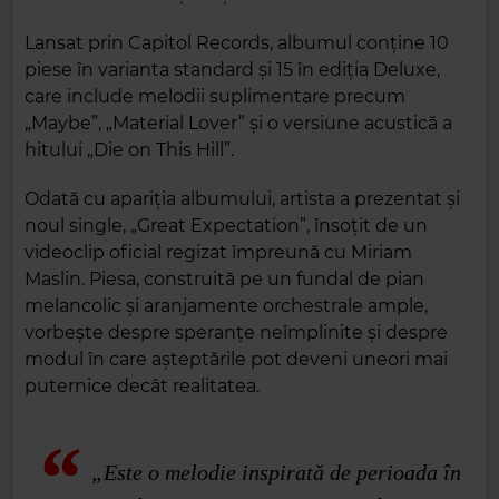
Lansat prin Capitol Records, albumul conține 10
piese în varianta standard și 15 în ediția Deluxe,
care include melodii suplimentare precum
„Maybe”, „Material Lover” și o versiune acustică a
hitului „Die on This Hill”.
Odată cu apariția albumului, artista a prezentat și
noul single, „Great Expectation”, însoțit de un
videoclip oficial regizat împreună cu Miriam
Maslin. Piesa, construită pe un fundal de pian
melancolic și aranjamente orchestrale ample,
vorbește despre speranțe neîmplinite și despre
modul în care așteptările pot deveni uneori mai
puternice decât realitatea.
„Este o melodie inspirată de perioada în