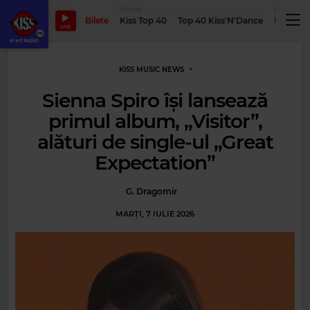
TOPURI
PODCASTUR
Bilete
Kiss Top 40
Top 40 Kiss'N'Dance
Podcastu
LIVE
KISS MUSIC NEWS
Sienna Spiro își lansează
primul album, „Visitor”,
alături de single-ul „Great
Expectation”
G. Dragomir
MARȚI, 7 IULIE 2026