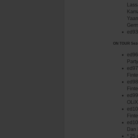
Lass
Kamar
Yaan
Germ
ed93 
ON TOUR Sezo
ed96
Part
ed97
Fint
ed98 
Fint
ed99 
OLiX
ed100
Fint
ed10
Dan 
* 25 