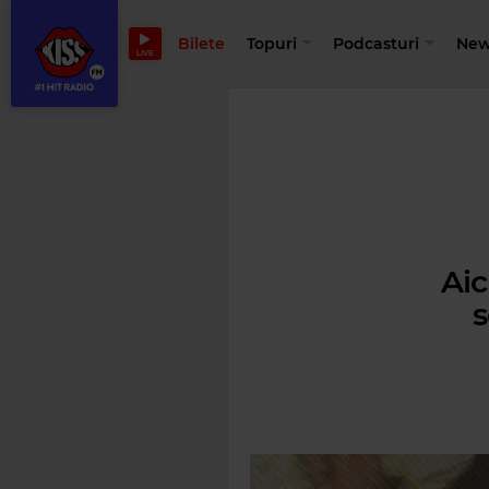
Bilete
Topuri
Podcasturi
New
LIVE
Aic
s