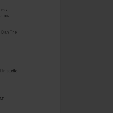
e mix
e mix
 – Dan The
 in studio
FM”