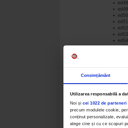
ed48 
ed49 
ed50
ed51
ed52 
ed53
ed54
ed55 
ed56
ed57
ed58 
Miha
Consimțământ
ed59
ed60
ed61
Utilizarea responsabilă a da
ed62
Noi și
cei 1022 de parteneri 
ed63
ed64
precum modulele cookie, pentr
ed65
conținut personalizate, evaluă
ed66
alege cine și cu ce scopuri po