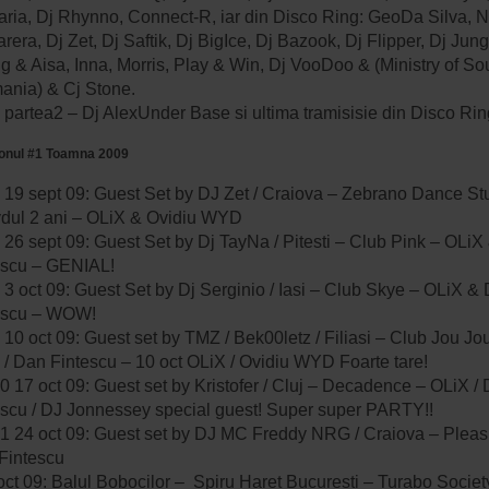
aria, Dj Rhynno, Connect-R, iar din Disco Ring: GeoDa Silva, N
era, Dj Zet, Dj Saftik, Dj BigIce, Dj Bazook, Dj Flipper, Dj Jung
g & Aisa, Inna, Morris, Play & Win, Dj VooDoo & (Ministry of S
ania) & Cj Stone.
partea2 – Dj AlexUnder Base si ultima tramisisie din Disco Rin
nul #1 Toamna 2009
 19 sept 09: Guest Set by DJ Zet / Craiova – Zebrano Dance St
ydul 2 ani – OLiX & Ovidiu WYD
 26 sept 09: Guest Set by Dj TayNa / Pitesti – Club Pink – OLi
escu – GENIAL!
3 oct 09: Guest Set by Dj Serginio / Iasi – Club Skye – OLiX &
escu – WOW!
10 oct 09: Guest set by TMZ / Bek00letz / Filiasi – Club Jou Jou
 / Dan Fintescu – 10 oct OLiX / Ovidiu WYD Foarte tare!
 17 oct 09: Guest set by Kristofer / Cluj – Decadence – OLiX /
escu / DJ Jonnessey special guest! Super super PARTY!!
1 24 oct 09: Guest set by DJ MC Freddy NRG / Craiova – Pleas
Fintescu
oct 09: Balul Bobocilor – Spiru Haret Bucuresti – Turabo Societ