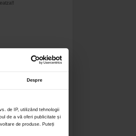
eatza!!
nna, Morris,
Despre
 de IP, utilizând tehnologii
l de a vă oferi publicitate și
ezvoltare de produse. Puteți