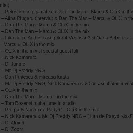
nie!)
 – Petrecere in pijamale cu Dan The Man – Marcu & OLiX in th
 – Alina Plugaru (interviu) & Dan The Man – Marcu & OLiX in th
 – Dan The Man – Marcu & OLiX in the mix
 – Dan The Man – Marcu & OLiX in the mix
 – Interviu cu Andrei castigatorul Megastar3 si Oana Bebelusa
– Marcu & OLiX in the mix
– OLiX in the mix si special guest Iuli
 – Nick Kamarera
 – Dj Jungle
 – Mc Dj Freddy NRG
 – Dan Fintescu & mireasa furata
– Mc Dj Freddy NRG, Nick Kamarera si 20 de ascultatori invitati
 – OLiX in the mix
 – Dan The Man – Marcu – in the mix
 – Tom Boxer si multa lume in studio
– Pre-party “an an de Partyd” – OLiX in the mix
 – Nick Kamarera & Mc Dj Freddy NRG – “1 an de Partyd Kiss
 – Dj Almud
 – Dj Zoom