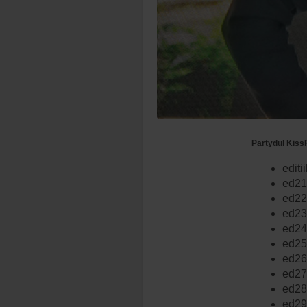
Partydul KissF
edit
ed21
ed22 
ed23
ed24
ed25
ed26
ed27
ed28
ed29