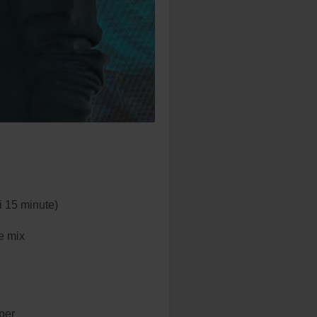
i 15 minute)
e mix
per