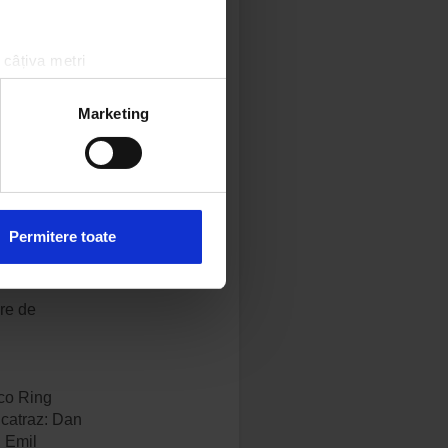
 câțiva metri
amprentare)
țele la
secțiunea cu detalii
.
Marketing
 sociale și pentru a analiza
rmații cu privire la modul în
n urma folosirii serviciilor
Permitere toate
re de
sco Ring
lcatraz: Dan
, Emil