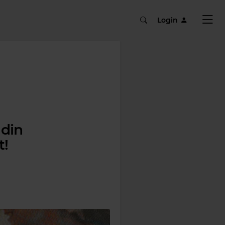
Login
 din
t!