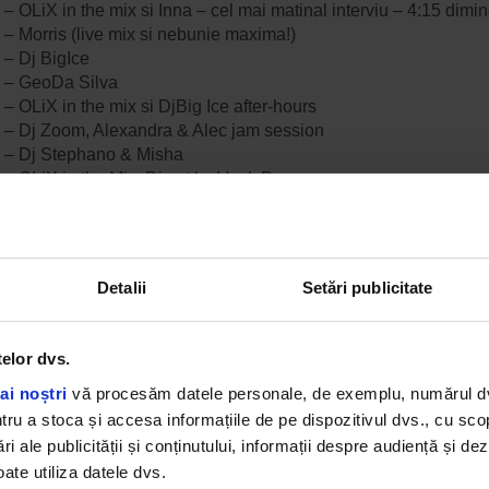
– OLiX in the mix si Inna – cel mai matinal interviu – 4:15 dimin
– Morris (live mix si nebunie maxima!)
 – Dj BigIce
 – GeoDa Silva
– OLiX in the mix si DjBig Ice after-hours
 – Dj Zoom, Alexandra & Alec jam session
 – Dj Stephano & Misha
– OLiX in the Mix, Dj set by Veek D
 – Nick & Giany
 – OLiX in the mix
– Revelion 2008 – 2009 cu Dj Zet in the mix, invitati Montuga, I
i Bendeac
Detalii
Setări publicitate
 – Niro Lassano & Dj Stephano back to back
 – Dj Jonnessey & Jaar Project feat. Seba MC
 – Dj Ebby
telor dvs.
 – Dj Zet
ai noștri
vă procesăm datele personale, de exemplu, numărul dvs.
 – Dj Khan
 – Dj George Punk, Michael Star & Raluk
u a stoca și accesa informațiile de pe dispozitivul dvs., cu scopu
 – Nick & Giany si Dj Geo
ri ale publicității și conținutului, informații despre audiență și d
 – Mihai B
ate utiliza datele dvs.