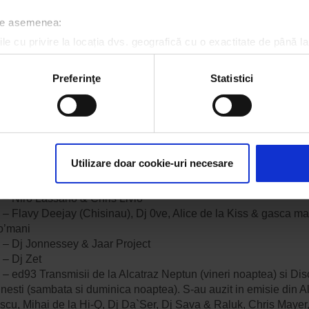
 – Hi-Q live Band vs. Dj, Dobricanu & Mc Dan
 – DJ XS
 de asemenea:
 – Dj Stephano, Dj Geo, Mc Ionut
le cu privire la locația dvs. geografică cu o exactitate de până la
 – Dj Khan, Felix, Mc Geo
ozitivul scanândul-l în mod activ după caracteristici specifice (
 – Dj Zet, Mc Dj Freddy NRG, Mihai B
espre procesarea datelor dvs. personale și configurați-vă preferin
 – Dj Rebel, Pureness Sax
Preferinţe
Statistici
 – Dj Ciupy & Wax’s
ge oricând acordul din Declarația despre modulele cookie.
 – Dj Osaka & Shaker
 – GeoDa Silva & Dj Jungle – warm up for 1&2 mai
rsonaliza conținutul și anunțurile, pentru a oferi funcții de rețele
 – Live din Disco Ring 1 & 2 mai
im partenerilor de rețele sociale, de publicitate și de analize info
 – Dj Saftik, Dj Suspectu & Maks
ceștia le pot combina cu alte informații oferite de dvs. sau culese î
Utilizare doar cookie-uri necesare
 – Dj Andreas Presta & TH1
 – Dj Verony & Dj Kevin
 – Niro Lassano & Chris Livio
 – Flavy Deejay (Chisinau), Dj 0ve, Alice de la Kiss & gasca ma
’o’mani
 – Dj Jonnessey & Jaar Project
 – Dj Zet
– ed93 Transmisii de la Alcatraz Neptun (vineri noaptea) si Di
nesti (sambata si duminica noaptea). S-au auzit in emisie din A
scu, Mihai de la Hi-Q, Dj Da`Ser, Dj Sava & Raluk, Chris Mayer