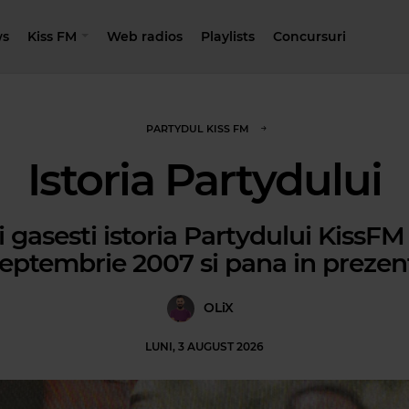
s
Kiss FM
Web radios
Playlists
Concursuri
PARTYDUL KISS FM
Istoria Partydului
i gasesti istoria Partydului KissFM
eptembrie 2007 si pana in prezen
OLiX
LUNI, 3 AUGUST 2026