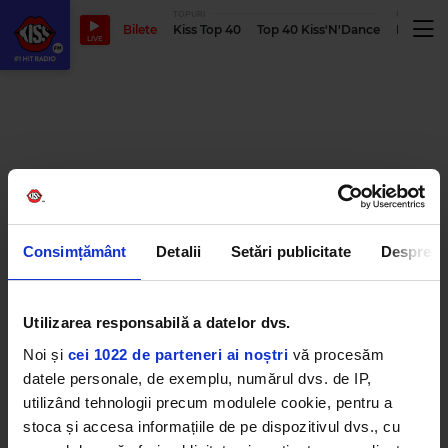
TOPURI
PODCASTUR
Bilete
Kiss Top 40
Top 40 Kiss'N'Dance
Podcastu
LIVE
Consimțământ
Detalii
Setări publicitate
Despre
Utilizarea responsabilă a datelor dvs.
Noi și
cei 1022 de parteneri ai noștri
vă procesăm
datele personale, de exemplu, numărul dvs. de IP,
utilizând tehnologii precum modulele cookie, pentru a
stoca și accesa informațiile de pe dispozitivul dvs., cu