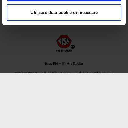
privire la modul în care folosiți site-ul nostru. Aceștia le
pot combina cu alte informații oferite de dvs. sau culese
Utilizare doar cookie-uri necesare
în urma folosirii serviciilor lor.
Kiss FM
– #1 Hit Radio
021 318 8000
office@kissfm.ro
publicitate@kissfm.ro
Contact form
Newsletter
Date societate
Cod deontologic
Termeni și condiții
Confidențialitate
Despre cookie-uri
CNA