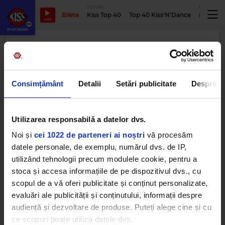
TOPURI
PODCASTUR
Bilete
Kiss Top 40
Top 40 Kiss'N'Dance
Podcastu
LIVE
Consimțământ
Detalii
Setări publicitate
Despre
Utilizarea responsabilă a datelor dvs.
Noi și
cei 1022 de parteneri ai noștri
vă procesăm
Dan Fințescu
datele personale, de exemplu, numărul dvs. de IP,
utilizând tehnologii precum modulele cookie, pentru a
stoca și accesa informațiile de pe dispozitivul dvs., cu
"Am vrut să lucrez în radio încă de când eram
scopul de a vă oferi publicitate și conținut personalizate,
mic. Mi-a și ieșit treaba asta. În 1993 am fost DJ
evaluări ale publicității și conținutului, informații despre
de radio la vreo 11 ani."
audiență și dezvoltare de produse. Puteți alege cine și cu
ce scopuri poate utiliza datele dvs.