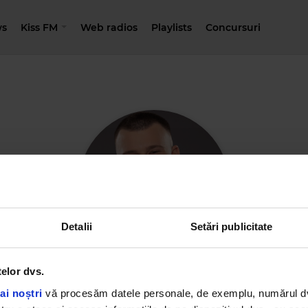
s
Kiss FM
Web radios
Playlists
Concursuri
Detalii
Setări publicitate
telor dvs.
Cristi Neacșu
ai noștri
vă procesăm datele personale, de exemplu, numărul dvs.