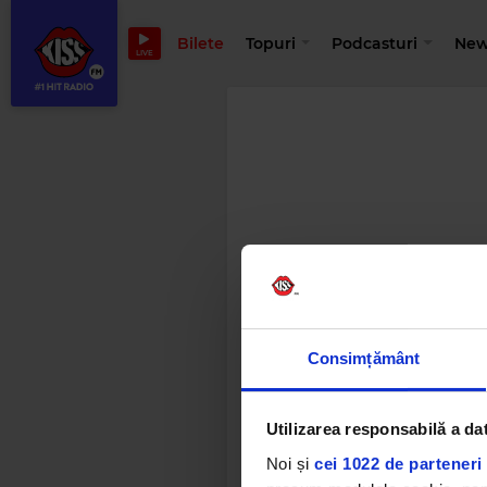
Bilete
Topuri
Podcasturi
New
LIVE
Consimțământ
Utilizarea responsabilă a da
Noi și
cei 1022 de parteneri 