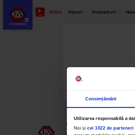
Bilete
Topuri
Podcasturi
New
LIVE
Consimțământ
Utilizarea responsabilă a da
Kiss FM
– #1 Hit Radio
Noi și
cei 1022 de parteneri 
021 318 8000
office@kissfm.ro
publ