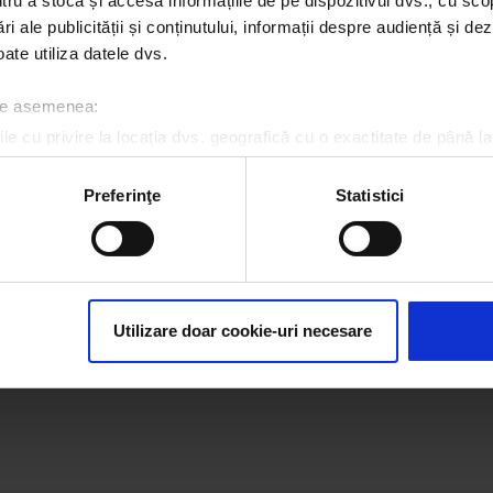
u a stoca și accesa informațiile de pe dispozitivul dvs., cu scopu
Despre cookie-uri
CNA
ri ale publicității și conținutului, informații despre audiență și d
ate utiliza datele dvs.
 de asemenea:
le cu privire la locația dvs. geografică cu o exactitate de până la
ozitivul scanândul-l în mod activ după caracteristici specifice (
espre procesarea datelor dvs. personale și configurați-vă preferin
Preferinţe
Statistici
ge oricând acordul din Declarația despre modulele cookie.
rsonaliza conținutul și anunțurile, pentru a oferi funcții de rețele
im partenerilor de rețele sociale, de publicitate și de analize info
ceștia le pot combina cu alte informații oferite de dvs. sau culese î
Utilizare doar cookie-uri necesare