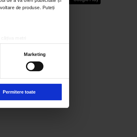
l de a vă oferi publicitate și
ezvoltare de produse. Puteți
 câțiva metri
amprentare)
țele la
secțiunea cu detalii
.
Marketing
 sociale și pentru a analiza
rmații cu privire la modul în
n urma folosirii serviciilor
Permitere toate