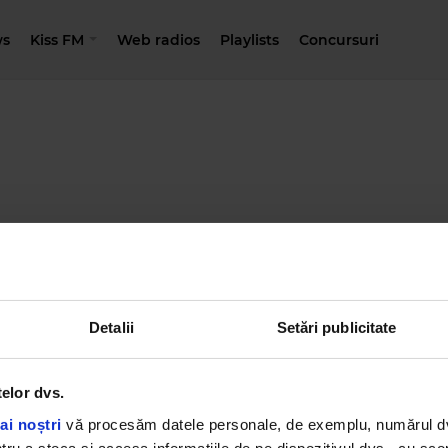
s
Kiss FM
Web radios
Playlists
Concursuri
Detalii
Setări publicitate
telor dvs.
ai noștri
vă procesăm datele personale, de exemplu, numărul dvs.
icitate@kissfm.ro
Contact form
Newsletter
Date societate
Cod deonto