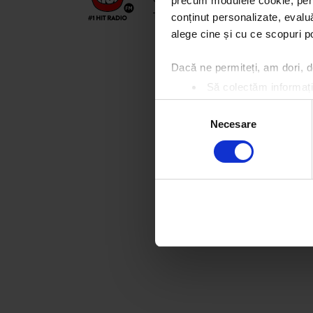
precum modulele cookie, pentr
Termeni și condiții
Confidențialitate
conținut personalizate, evaluă
alege cine și cu ce scopuri po
Dacă ne permiteți, am dori,
Să colectăm informații
Să vă identificăm disp
Selecția
Găsiți mai multe informații d
Necesare
consimțământului
Vă puteți modifica sau retra
Folosim cookie-uri pentru a pe
traficul. De asemenea, le ofer
care folosiți site-ul nostru. A
lor.