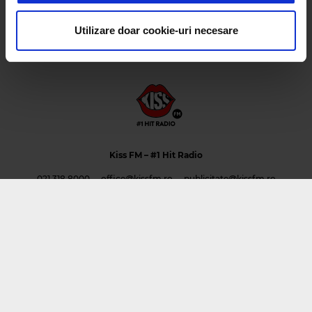
privire la modul în care folosiți site-ul nostru. Aceștia le
pot combina cu alte informații oferite de dvs. sau culese
Utilizare doar cookie-uri necesare
în urma folosirii serviciilor lor.
Kiss FM
– #1 Hit Radio
021 318 8000
office@kissfm.ro
publicitate@kissfm.ro
Contact form
Newsletter
Date societate
Cod deontologic
Termeni și condiții
Confidențialitate
Despre cookie-uri
CNA