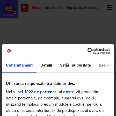
TOPURI
PODCASTUR
Bilete
Kiss Top 40
Top 40 Kiss'N'Dance
Podcastu
LIVE
Consimțământ
Detalii
Setări publicitate
Despre
Utilizarea responsabilă a datelor dvs.
Noi și
cei 1022 de parteneri ai noștri
vă procesăm
datele personale, de exemplu, numărul dvs. de IP,
utilizând tehnologii precum modulele cookie, pentru a
stoca și accesa informațiile de pe dispozitivul dvs., cu