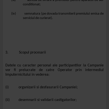
(iii)
adresa de livrare a premiului pentru aparatul de aer
conditionat;
(iv)
semnatura (pe
dovada transmiterii premiului emisa de
serviciul de curierat).
3. Scopul procesarii
Datele cu caracter personal ale participantilor la Campanie
vor fi prelucrate de catre Operator prin intermediul
Imputernicitului in vederea:
(i) organizarii si desfasurarii Campaniei;
(ii) desemnarii si validarii castigatorilor;