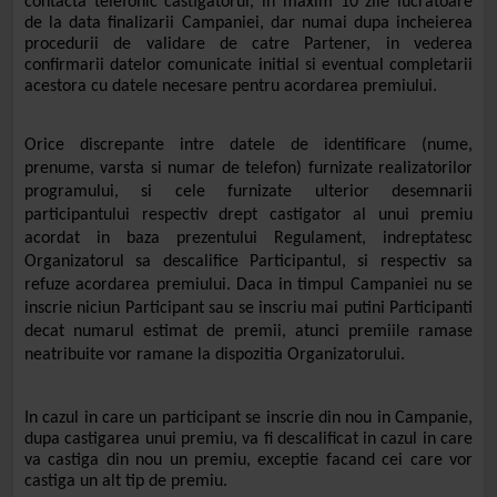
contacta telefonic castigatorul, in maxim 10 zile lucratoare
de la data finalizarii Campaniei, dar numai dupa incheierea
procedurii de validare de catre Partener, in vederea
confirmarii datelor comunicate initial si eventual completarii
acestora cu datele necesare pentru acordarea premiului.
Orice discrepante intre datele de identificare (nume,
prenume, varsta si numar de telefon) furnizate realizatorilor
programului, si cele furnizate ulterior desemnarii
participantului respectiv drept castigator al unui premiu
acordat in baza prezentului Regulament, indreptatesc
Organizatorul sa descalifice Participantul, si respectiv sa
refuze acordarea premiului. Daca in timpul Campaniei nu se
inscrie niciun Participant sau se inscriu mai putini Participanti
decat numarul estimat de premii, atunci premiile ramase
neatribuite vor ramane la dispozitia
Organizatorului
.
In cazul in care un participant se inscrie din nou in Campanie,
dupa castigarea unui premiu, va fi descalificat in cazul in care
va castiga din nou un premiu, exceptie facand cei care vor
castiga un alt tip de premiu.