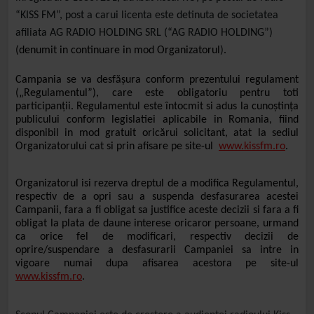
“KISS FM”, post a carui licenta este detinuta de societatea
afiliata AG RADIO HOLDING SRL (“AG RADIO HOLDING”)
(denumit in
continuare in mod Organizatorul
)
.
Campania se va desfășura conform prezentului regulament
(„Regulamentul”), care este obligatoriu pentru toti
participanții. Regulamentul este întocmit si adus la cunoștința
publicului conform legislatiei aplicabile in Romania, fiind
disponibil in mod gratuit oricărui solicitant, atat la sediul
Organizatorului cat si prin afisare pe site-ul
www.kissfm.ro
.
Organizatorul isi rezerva dreptul de a modifica Regulamentul,
respectiv de a opri sau a suspenda desfasurarea acestei
Campanii, fara a fi obligat sa justifice aceste decizii si fara a fi
obligat la plata de daune interese oricaror persoane, urmand
ca orice fel de modificari, respectiv decizii de
oprire/suspendare a desfasurarii Campaniei sa intre in
vigoare numai dupa afisarea acestora pe site-ul
www.kissfm.ro
.