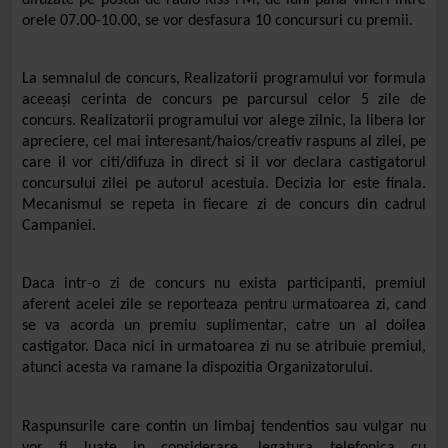
orele 07.00-10.00, se vor desfasura 10 concursuri cu premii
.
La semnalul de concurs, Realizatorii programului vor formula
aceeași cerinta de concurs pe parcursul celor 5 zile de
concurs. Realizatorii programului vor alege zilnic, la libera lor
apreciere, cel mai interesant/haios/creativ raspuns al zilei, pe
care il vor citi/difuza in direct si il vor declara castigatorul
concursului zilei pe autorul acestuia. Decizia lor este finala.
Mecanismul se repeta in fiecare zi de concurs din cadrul
Campaniei.
Daca intr-o zi de concurs nu exista participanti, premiul
aferent acelei zile se reporteaza pentru urmatoarea zi, cand
se va acorda un premiu suplimentar, catre un al doilea
castigator. Daca nici in urmatoarea zi nu se atribuie premiul,
atunci acesta va ramane la dispozitia Organizatorului.
Raspunsurile care contin un limbaj tendentios sau vulgar nu
vor fi luate in considerare, legatura telefonica cu