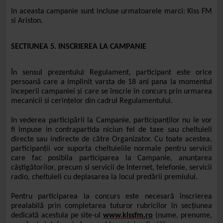
In aceasta campanie sunt incluse urmatoarele marci: Kiss FM
si Ariston.
SECTIUNEA 5. INSCRIEREA LA CAMPANIE
În sensul prezentului Regulament, participant este orice
persoană care a implinit varsta de 18 ani pana la momentul
începerii campaniei și care se înscrie în concurs prin urmarea
mecanicii si cerințelor din cadrul Regulamentului.
In vederea participării la Campanie, participanților nu le vor
fi impuse in contrapartida niciun fel de taxe sau cheltuieli
directe sau indirecte de către Organizator. Cu toate acestea,
participanții vor suporta cheltuielile normale pentru servicii
care fac posibila participarea la Campanie, anunțarea
câștigătorilor, precum si servicii de Internet, telefonie, servicii
radio, cheltuieli cu deplasarea la locul predării premiului.
Pentru participarea la concurs este necesară înscrierea
prealabilă prin completarea tuturor rubricilor în secțiunea
dedicată acestuia pe site-ul
www.kissfm.ro
(nume, prenume,