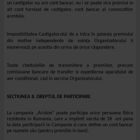
un castigator nu are cont bancar, nu i se poate vira premiul in
alt cont furnizat de castigator, cont bancar al cunoscutilor
acestuia.
Imposibilitatea Castigatorului de a intra în posesia premiului
din motive independente de voinţa
Organizatorului ii
exonerează pe acestia din urma de orice răspundere.
Toate cheltuielile de transmitere a premiilor, precum
comisioane bancare de transfer si expedierea aparatului de
aer conditionat, cad in sarcina Organizatorului.
SECTIUNEA 8. DREPTUL DE PARTICIPARE
La campania
„Ariston
”
poate participa orice persoana fizica
rezidenta in Romania, care a implinit varsta de 18 ani pana
la data participarii la Campanie si care detine un cont bancar
pe numele său (pentru premiile in bani).