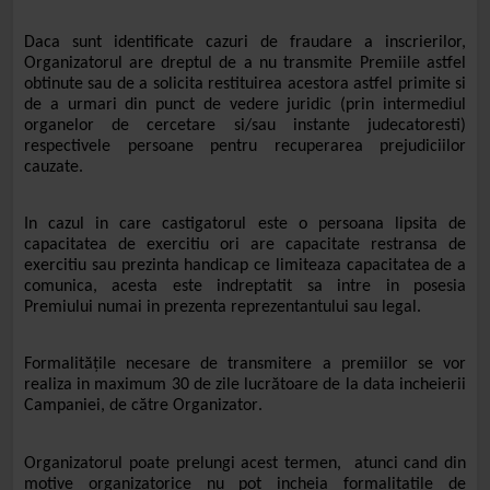
Daca sunt identificate cazuri de fraudare a inscrierilor,
Organizatorul are dreptul de a nu transmite Premiile astfel
obtinute sau de a solicita restituirea acestora astfel primite si
de a urmari din punct de vedere juridic (prin intermediul
organelor de cercetare si/sau instante judecatoresti)
respectivele persoane pentru recuperarea prejudiciilor
cauzate.
In cazul in care castigatorul este o persoana lipsita de
capacitatea de exercitiu ori are capacitate restransa de
exercitiu sau prezinta handicap ce limiteaza capacitatea de a
comunica, acesta este indreptatit sa intre in posesia
Premiului numai in prezenta reprezentantului sau legal.
Formalitățile necesare de transmitere a premiilor se vor
realiza in maximum 30 de zile lucrătoare de la data incheierii
Campaniei, de către
Organizator
.
Organizatorul poate prelungi acest termen, atunci cand din
motive organizatorice nu pot incheia formalitatile de