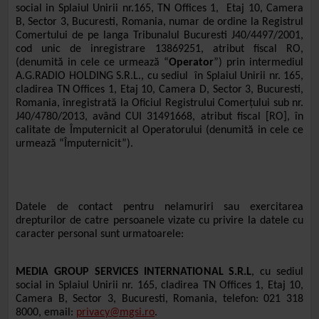
social in Splaiul Unirii nr.165, TN Offices 1, Etaj 10, Camera
B, Sector 3, Bucuresti, Romania, numar de ordine la Registrul
Comertului de pe langa Tribunalul Bucuresti J40/4497/2001,
cod unic de inregistrare 13869251, atribut fiscal RO,
(denumită in cele ce urmează
“
Operator
”)
prin intermediul
A.G.RADIO HOLDING S.R.L., cu sediul în Splaiul Unirii nr. 165,
cladirea TN Offices 1, Etaj 10, Camera D, Sector 3, Bucuresti,
Romania, înregistrată la Oficiul Registrului Comerțului sub nr.
J40/4780/2013, având CUI 31491668, atribut fiscal [RO], în
calitate de Împuternicit al Operatorului (denumită in cele ce
urmează “Împuternicit”).
Datele de contact pentru nelamuriri sau exercitarea
drepturilor de catre persoanele vizate cu privire la datele cu
caracter personal sunt urmatoarele:
MEDIA GROUP SERVICES INTERNATIONAL S.R.L
, cu sediul
social in Splaiul Unirii nr. 165, cladirea TN Offices 1, Etaj 10,
Camera B, Sector 3, Bucuresti, Romania
, telefon: 021 318
8000, email:
privacy@mgsi.ro
.