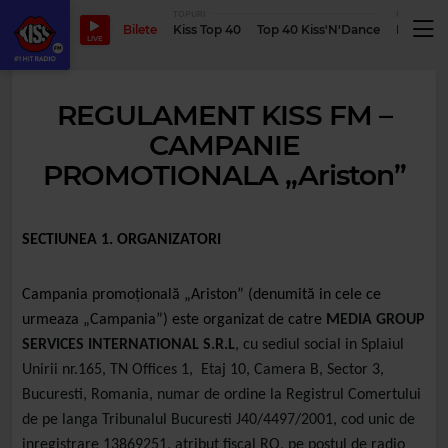
TOPURI
PODCASTUR
Bilete
Kiss Top 40
Top 40 Kiss'N'Dance
Podcastu
LIVE
REGULAMENT KISS FM –
CAMPANIE
PROMOTIONALA „Ariston”
SECTIUNEA 1. ORGANIZATORI
Campania promoțională
„Ariston
”
(denumită in cele ce
urmeaza „Campania”) este organizat de catre
MEDIA GROUP
SERVICES INTERNATIONAL S.R.L
, cu sediul social in Splaiul
Unirii nr.165, TN Offices 1, Etaj 10, Camera B, Sector 3,
Bucuresti, Romania, numar de ordine la Registrul Comertului
de pe langa Tribunalul Bucuresti J40/4497/2001, cod unic de
inregistrare 13869251, atribut fiscal RO, pe postul de radio