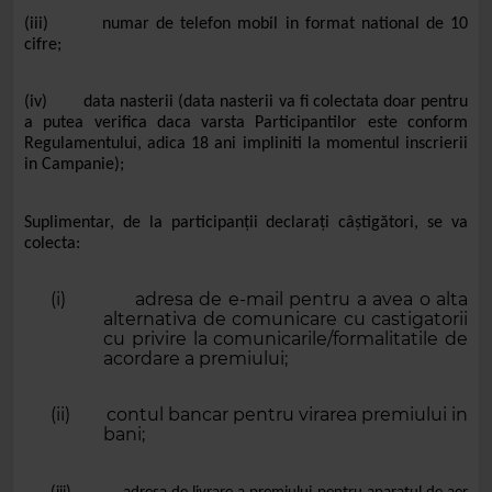
(iii) numar de telefon mobil in format national de 10
cifre;
(iv) data nasterii (data nasterii va fi colectata doar pentru
a putea verifica daca varsta Participantilor este conform
Regulamentului, adica 18 ani impliniti la momentul inscrierii
in Campanie);
Suplimentar, de la participanții declarați câștigători, se va
colecta:
(i)
adresa de e-mail pentru a avea o alta
alternativa de comunicare cu castigatorii
cu privire la comunicarile/formalitatile de
acordare a premiului;
(ii)
contul bancar pentru virarea premiului in
bani;