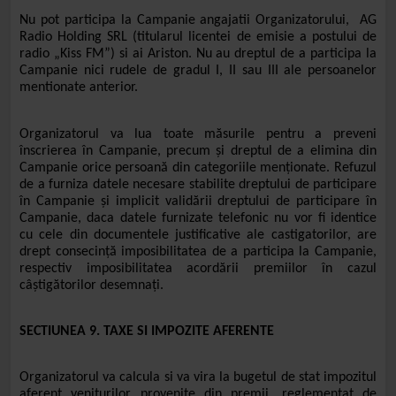
Nu pot participa la Campanie angajatii
Organizatorului
, AG
Radio Holding SRL (titularul licentei de emisie a postului de
radio „Kiss FM”) si ai
Ariston
. Nu au dreptul de a participa la
Campanie nici rudele de gradul I, II sau III ale persoanelor
mentionate anterior.
Organizatorul va lua toate măsurile pentru a preveni
înscrierea în Campanie, precum și dreptul de a elimina din
Campanie orice persoană din categoriile menționate. Refuzul
de a furniza datele necesare stabilite dreptului de participare
în Campanie și implicit validării dreptului de participare în
Campanie, daca datele furnizate telefonic nu vor fi identice
cu cele din documentele justificative ale castigatorilor, are
drept consecință imposibilitatea de a participa la Campanie,
respectiv imposibilitatea acordării premiilor în cazul
câștigătorilor desemnați.
SECTIUNEA 9. TAXE SI IMPOZITE AFERENTE
Organizatorul va calcula si va vira la bugetul de stat impozitul
aferent veniturilor provenite din premii, reglementat de