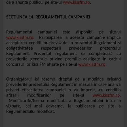
de a anunta publicul pe site-ul
www.kissfm.ro
.
SECTIUNEA 14. REGULAMENTUL CAMPANIEI
Regulamentul campaniei este disponibil pe site-ul
www.kissfm.ro
.
Participarea la aceasta campanie implica
acceptarea conditiilor prevazute in prezentul Regulament si
obligativitatea respectarii prevederilor prezentului
Regulament. Prezentul regulament se completează cu
prevederile generale privind premiile castigate in cadrul
concursurilor Kiss FM afișate pe site-ul
www.kissfm.ro
Organizatorul isi rezerva dreptul de a modifica oricand
prevederile prezentului Regulament in masura in care analiza
privind eficacitatea campaniei o va impune, cu conditia
afisarii modificarilor pe site-ul
www.kissfm.ro
.
Modificarile/forma modificata a Regulamentului intra in
vigoare, cel mai devreme, la publicarea pe site a
Regulamentului modificat.