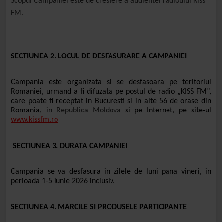
Scopul Campaniei este de crestere a audientei radioului Kiss
FM.
SECTIUNEA 2. LOCUL DE DESFASURARE A CAMPANIEI
Campania este organizata si se desfasoara pe teritoriul
Romaniei, urmand a fi difuzata pe postul de radio „KISS FM”,
care poate fi receptat in Bucuresti si in alte 56 de orase din
Romania,
in Republica Moldova
si pe Internet, pe site-ul
www.kissfm.ro
SECTIUNEA 3. DURATA CAMPANIEI
Campania se va desfasura in zilele de luni pana vineri, in
perioada 1-5 iunie 2026 inclusiv.
SECTIUNEA 4. MARCILE SI PRODUSELE PARTICIPANTE