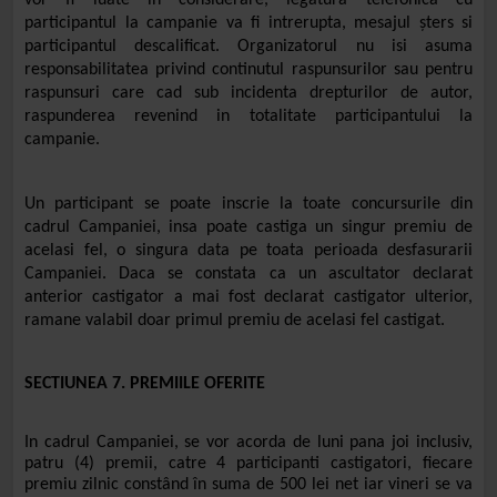
participantul la campanie va fi intrerupta, mesajul șters si
participantul descalificat. Organizatorul nu isi asuma
responsabilitatea privind continutul raspunsurilor sau pentru
raspunsuri care cad sub incidenta drepturilor de autor,
raspunderea revenind in totalitate participantului la
campanie.
Un participant se poate inscrie la toate concursurile din
cadrul Campaniei, insa poate castiga un singur premiu de
acelasi fel, o singura data pe toata perioada desfasurarii
Campaniei. Daca se constata ca un ascultator declarat
anterior castigator a mai fost declarat castigator ulterior,
ramane valabil doar primul premiu de acelasi fel castigat.
SECTIUNEA 7. PREMIILE OFERITE
In cadrul Campaniei, se vor acorda de luni pana joi inclusiv,
patru (4) premii, catre 4 participanti castigatori, fiecare
premiu zilnic constând în suma de 500 lei net iar vineri se va