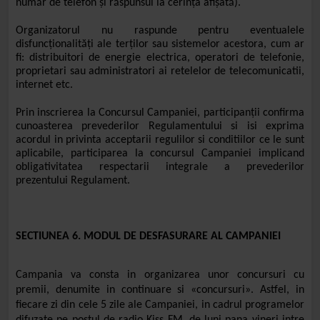
număr de telefon și răspunsul la cerința afișată).
Organizatorul nu raspunde pentru eventualele
disfuncționalități ale terților sau sistemelor acestora, cum ar
fi: distribuitori de energie electrica, operatori de telefonie,
proprietari sau administratori ai retelelor de telecomunicatii,
internet etc.
Prin inscrierea la Concursul Campaniei, participanții confirma
cunoasterea prevederilor Regulamentului si isi exprima
acordul in privinta acceptarii regulilor si conditiilor ce le sunt
aplicabile, participarea la concursul Campaniei implicand
obligativitatea respectarii integrale a prevederilor
prezentului Regulament.
SECTIUNEA 6. MODUL DE DESFASURARE AL CAMPANIEI
Campania va consta in organizarea unor concursuri cu
premii, denumite in continuare si «concursuri». Astfel, in
fiecare zi din cele 5 zile ale Campaniei,
in cadrul programelor
difuzate pe postul de radio Kiss FM, de luni pana vineri intre