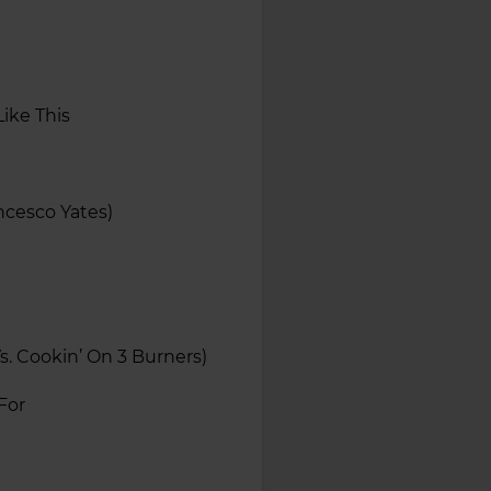
ike This
ancesco Yates)
Vs. Cookin’ On 3 Burners)
For