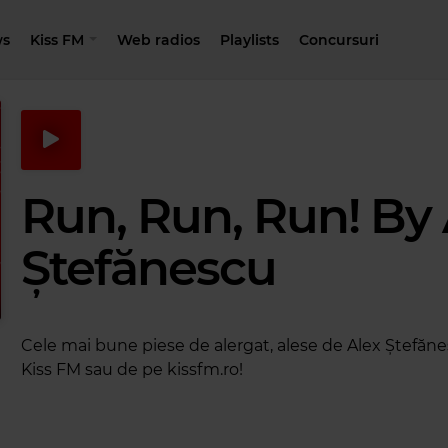
s
Kiss FM
Web radios
Playlists
Concursuri
Run, Run, Run! By 
Ștefănescu
Cele mai bune piese de alergat, alese de Alex Ștefănes
Kiss FM sau de pe kissfm.ro!