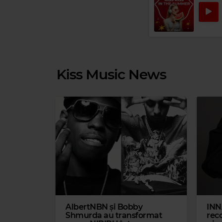
Kiss Music News
AlbertNBN și Bobby
INN
Shmurda au transformat
reco