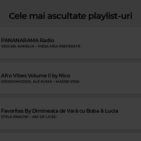
Cele mai ascultate playlist-uri
Magic FM
SMILEY
–
OARECARE
BO
PANANARAMA Radio
VESCAN, KAMELIA
–
PIESA MEA PREFERATĂ
Afro Vibes Volume II by Nico
Rock Blues
GROSSOMODDO, ALÉ KUMÁ
–
MADRE VIDA
ERIC CLAPTON
–
THE THRILL IS GONE
Favorites By Dimineața de Vară cu Boba & Lucia
STELA ENACHE
–
ANI DE LICEU