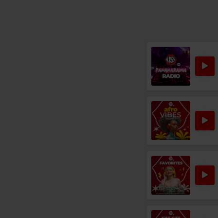
Rock 80s & 90s
THE PROCLAIMERS
–
I'M GONNA BE (500 MILES)
B.B. KING & 