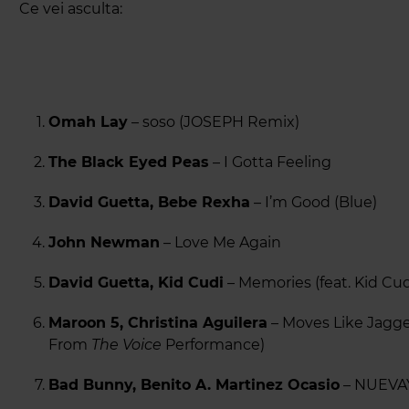
Ce vei asculta:
Omah Lay
– soso (JOSEPH Remix)
The Black Eyed Peas
– I Gotta Feeling
David Guetta, Bebe Rexha
– I’m Good (Blue)
John Newman
– Love Me Again
David Guetta, Kid Cudi
– Memories (feat. Kid Cud
Maroon 5, Christina Aguilera
– Moves Like Jagge
From
The Voice
Performance)
Bad Bunny, Benito A. Martinez Ocasio
– NUEVA