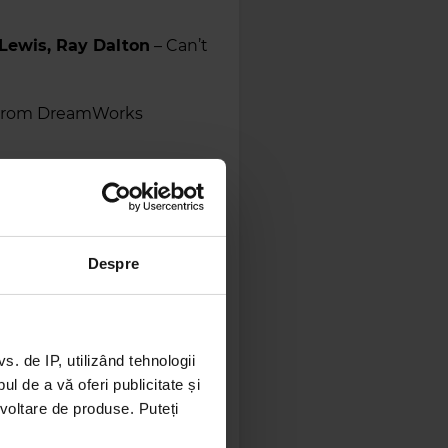
Lewis, Ray Dalton
– Can’t
(from DreamWorks
Despre
hing
 2
)
 de IP, utilizând tehnologii
l de a vă oferi publicitate și
ezvoltare de produse. Puteți
aj
– Hey Mama (feat. Nicki