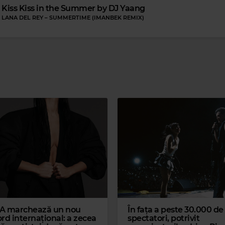
Kiss Kiss in the Summer by DJ Yaang
LANA DEL REY
–
SUMMERTIME (IMANBEK REMIX)
Magic Re
THE BIRD AND THE BEE
–
HOW 
A marchează un nou
În fața a peste 30.000 de
rd internațional: a zecea
spectatori, potrivit