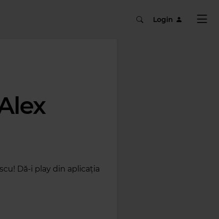
Login
Alex
cu! Dă-i play din aplicația