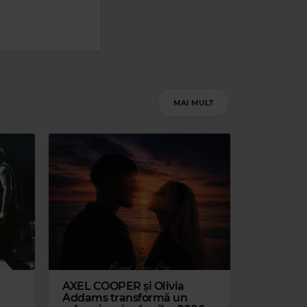
Magic 80s Hits
STING
–
ENGLISHMAN IN NEW YORK
MAI MULT
lax
DEEP IS YOUR LOVE
AXEL COOPER și Olivia
Magic 90s Hits
Addams transformă un