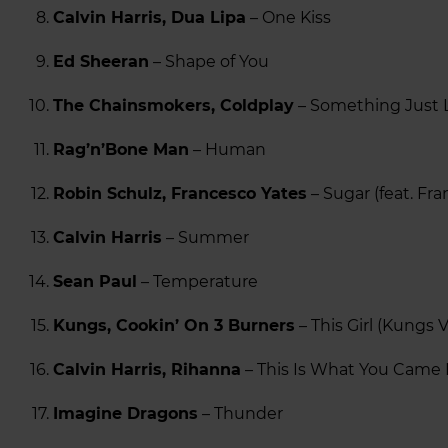
Calvin Harris, Dua Lipa
– One Kiss
Ed Sheeran
– Shape of You
The Chainsmokers, Coldplay
– Something Just L
Rag’n’Bone Man
– Human
Robin Schulz, Francesco Yates
– Sugar (feat. Fr
Calvin Harris
– Summer
Sean Paul
– Temperature
Kungs, Cookin’ On 3 Burners
– This Girl (Kungs 
Calvin Harris, Rihanna
– This Is What You Came 
Imagine Dragons
– Thunder