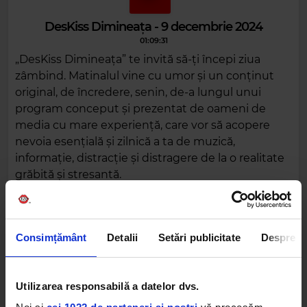
DesKiss Dimineața - 9 decembrie 2024
01:09:31
„DesKiss Dimineața” te invită să-ți începi ziua
zâmbind. Matinalul vine cu umor și un conținut
original, de încredere, senin, de-a lungul unui
program conceput și prezentat de oameni de
media cu mare experiență, care vor să acopere
nevoia esențială și zilnică a ta de muzică,
informație, distracție și distragere de la o realitate
grăbită și stresantă.
DESCARCĂ
Consimțământ
Detalii
Setări publicitate
Despre
Alte podcasturi
Utilizarea responsabilă a datelor dvs.