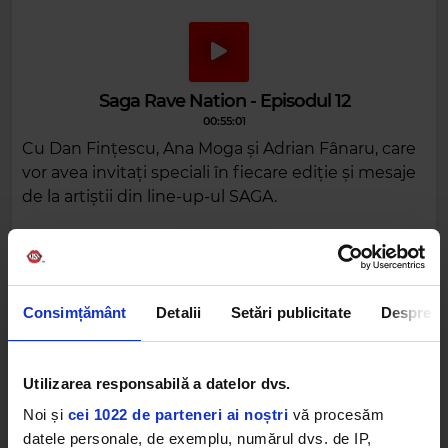
Saga Rave Nation - Episodul 12
00:55:01
Cu Dan Fințescu, Ana Moga și Adrian Fânaru, care
vor avea invitați speciali în fiecare ediție și mesaje
de la artiștii din line-up-ul SAGA.
DESCARCĂ
Consimțământ
Detalii
Setări publicitate
Despre
Alte podcasturi
Utilizarea responsabilă a datelor dvs.
Saga Rave Nation - Episodul 13
Noi și
cei 1022 de parteneri ai noștri
vă procesăm
27 MAI 2022 –
00:55:01
datele personale, de exemplu, numărul dvs. de IP,