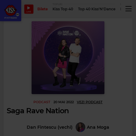
TOPURI
PODCASTUR
Bilete
Kiss Top 40
Top 40 Kiss'N'Dance
Podcastu
LIVE
PODCAST
20 MAI 2022
VEZI PODCAST
Saga Rave Nation
Dan Fintescu (vechi)
Ana Moga