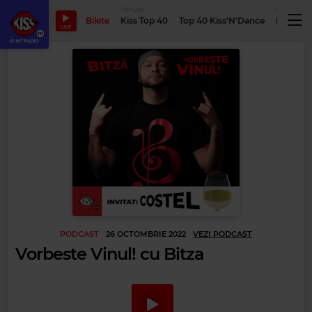
TOPURI
PODCASTUR
Bilete
Kiss Top 40
Top 40 Kiss'N'Dance
Podcastu
LIVE
PODCAST
26 OCTOMBRIE 2022
VEZI PODCAST
Vorbeste Vinul! cu Bitza