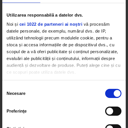
VIDEO
Vorbește vinul! cu Dobrică / Șuie Paparude
Utilizarea responsabilă a datelor dvs.
Noi și
cei 1022 de parteneri ai noștri
vă procesăm
datele personale, de exemplu, numărul dvs. de IP,
utilizând tehnologii precum modulele cookie, pentru a
stoca și accesa informațiile de pe dispozitivul dvs., cu
scopul de a vă oferi publicitate și conținut personalizate,
VIDEO
evaluări ale publicității și conținutului, informații despre
Vorbește vinul! cu Sore
audiență și dezvoltare de produse. Puteți alege cine și cu
ce scopuri poate utiliza datele dvs.
Dacă ne permiteți, am dori, de asemenea:
Selecția
Necesare
Să colectăm informațiile cu privire la locația dvs.
consimțământului
geografică cu o exactitate de până la câțiva metri
Să vă identificăm dispozitivul scanândul-l în mod
Preferinţe
VIDEO
activ după caracteristici specifice (amprentare)
Vorbește vinul! cu Holly Molly
Găsiți mai multe informații despre procesarea datelor