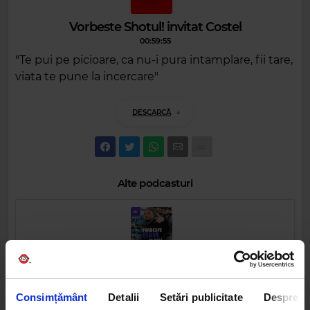
Vorbeste Shotul! invitat Costel
00:59:55
"Te pui pe picioare, ca nu-i pura intamplare, fii tare,
viata te pune la incercare"
DESCARCĂ
Alte podcasturi
Consimțământ
Detalii
Setări publicitate
Despre