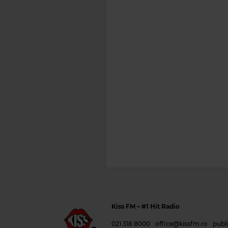
Kiss FM
– #1 Hit Radio
021 318 8000
office@kissfm.ro
publ