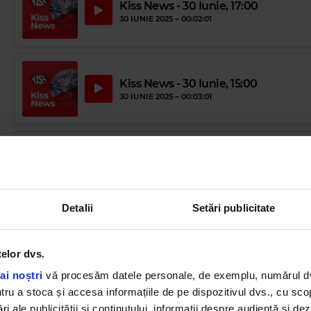
Kiss News - 30 Iunie, 17:00
30 IUNIE 2025 –
00:02:01
Kiss News - 30 Iunie, 15:00
30 IUNIE 2025 –
00:03:01
Kiss News - 27 Iunie, 17:00
27 IUNIE 2025 –
00:02:01
Detalii
Setări publicitate
Kiss News - 27 Iunie, 15:00
27 IUNIE 2025 –
00:03:01
telor dvs.
ai noștri
vă procesăm datele personale, de exemplu, numărul dvs.
u a stoca și accesa informațiile de pe dispozitivul dvs., cu scopu
ri ale publicității și conținutului, informații despre audiență și d