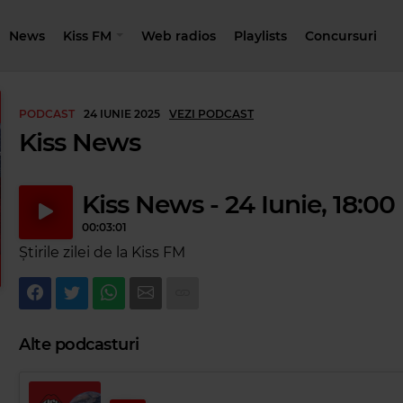
News
Kiss FM
Web radios
Playlists
Concursuri
PODCAST
24 IUNIE 2025
VEZI PODCAST
Kiss News
Kiss News - 24 Iunie, 18:00
00:03:01
Știrile zilei de la Kiss FM
Alte podcasturi