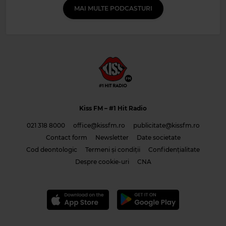
MAI MULTE PODCASTURI
Kiss FM
– #1 Hit Radio
021 318 8000
office@kissfm.ro
publicitate@kissfm.ro
Contact form
Newsletter
Date societate
Cod deontologic
Termeni și condiții
Confidențialitate
Despre cookie-uri
CNA