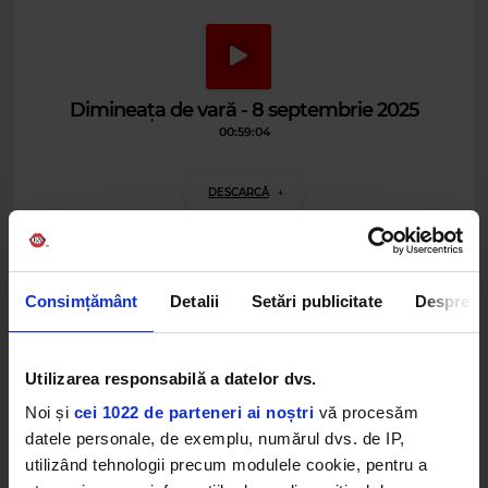
Dimineața de vară - 8 septembrie 2025
00:59:04
DESCARCĂ
Consimțământ
Detalii
Setări publicitate
Despre
Alte podcasturi
Dimineața de vară - 5 septembrie 2025
Utilizarea responsabilă a datelor dvs.
5 SEPTEMBRIE 2025 –
00:54:27
Noi și
cei 1022 de parteneri ai noștri
vă procesăm
datele personale, de exemplu, numărul dvs. de IP,
Dimineața de vară - 4 septembrie 2025
utilizând tehnologii precum modulele cookie, pentru a
4 SEPTEMBRIE 2025 –
01:01:56