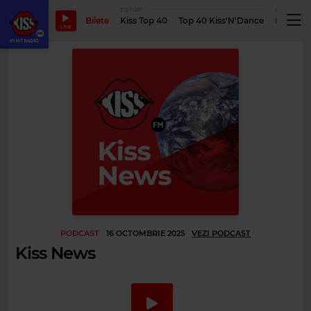
TOPURI
PODCASTUR
Bilete
Kiss Top 40
Top 40 Kiss'N'Dance
Podcastu
LIVE
PODCAST
16 OCTOMBRIE 2025
VEZI PODCAST
Kiss News