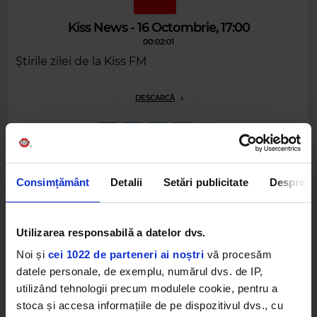
Kiss News - 16 Octombrie, 17:00
00:02:01
Știrile zilei de la Kiss FM
DESCARCĂ
Alte podcasturi
Consimțământ
Detalii
Setări publicitate
Despre
Kiss News - 31 Octombrie, 15:00
31 OCTOMBRIE 2025 –
00:02:33
Utilizarea responsabilă a datelor dvs.
Noi și
cei 1022 de parteneri ai noștri
vă procesăm
Kiss News - 31 Octombrie, 13:00
datele personale, de exemplu, numărul dvs. de IP,
31 OCTOMBRIE 2025 –
00:02:01
utilizând tehnologii precum modulele cookie, pentru a
stoca și accesa informațiile de pe dispozitivul dvs., cu