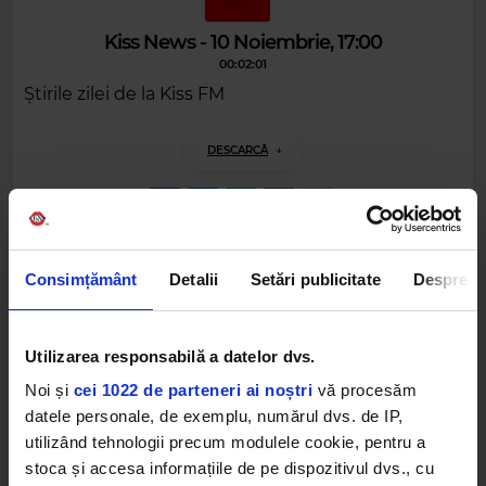
Kiss News - 10 Noiembrie, 17:00
00:02:01
Știrile zilei de la Kiss FM
DESCARCĂ
Alte podcasturi
Consimțământ
Detalii
Setări publicitate
Despre
Kiss News - 28 Noiembrie, 17:00
28 NOIEMBRIE 2025 –
00:02:01
Utilizarea responsabilă a datelor dvs.
Noi și
cei 1022 de parteneri ai noștri
vă procesăm
Kiss News - 28 Noiembrie, 15:00
datele personale, de exemplu, numărul dvs. de IP,
28 NOIEMBRIE 2025 –
00:02:35
utilizând tehnologii precum modulele cookie, pentru a
stoca și accesa informațiile de pe dispozitivul dvs., cu