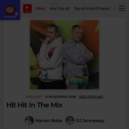
TOPURI
PODCASTUR
Bilete
Kiss Top 40
Top 40 Kiss'N'Dance
Podcastu
LIVE
PODCAST
12 NOIEMBRIE 2025
VEZI PODCAST
Hit Hit In The Mix
Marian Boba
DJ Jonnessey