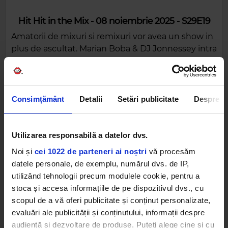
Hit Hit in the Mix - 08 noiembrie 2025 - S29E19
Amatorii de mixuri si remixuri vor avea un show in
plus de ascultat. Marian Boba & DJ Jonnessey intra
in studio, la platane si microfoane, si-ti aduc pe
frecvente Hit Hit In The Mix!
Consimțământ
Detalii
Setări publicitate
Despre
Utilizarea responsabilă a datelor dvs.
Noi și
cei 1022 de parteneri ai noștri
vă procesăm
Alte podcasturi
datele personale, de exemplu, numărul dvs. de IP,
utilizând tehnologii precum modulele cookie, pentru a
stoca și accesa informațiile de pe dispozitivul dvs., cu
scopul de a vă oferi publicitate și conținut personalizate,
evaluări ale publicității și conținutului, informații despre
audiență și dezvoltare de produse. Puteți alege cine și cu