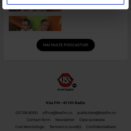
în urma folosirii serviciilor lor.
MAI MULTE PODCASTURI
Kiss FM
– #1 Hit Radio
021 318 8000
office@kissfm.ro
publicitate@kissfm.ro
Contact form
Newsletter
Date societate
Cod deontologic
Termeni și condiții
Confidențialitate