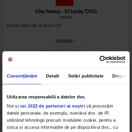
Kiss News - 10 Iunie, 17:00
00:01:31
Știrile zilei de la Kiss FM
DESCARCĂ
Alte podcasturi
Consimțământ
Detalii
Setări publicitate
Despre
Kiss News - 30 Iunie, 18:00
30 IUNIE 2026 –
00:01:31
Utilizarea responsabilă a datelor dvs.
Noi și
cei 1022 de parteneri ai noștri
vă procesăm
Kiss News - 30 Iunie, 15:00
datele personale, de exemplu, numărul dvs. de IP,
30 IUNIE 2026 –
00:01:31
utilizând tehnologii precum modulele cookie, pentru a
stoca și accesa informațiile de pe dispozitivul dvs., cu