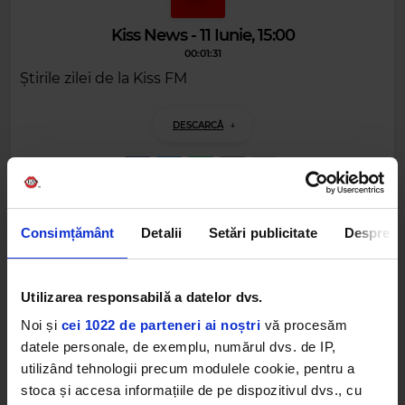
Kiss News - 11 Iunie, 15:00
00:01:31
Știrile zilei de la Kiss FM
DESCARCĂ
Alte podcasturi
Consimțământ
Detalii
Setări publicitate
Despre
Kiss News - 30 Iunie, 18:00
30 IUNIE 2026 –
00:01:31
Utilizarea responsabilă a datelor dvs.
Noi și
cei 1022 de parteneri ai noștri
vă procesăm
Kiss News - 30 Iunie, 15:00
datele personale, de exemplu, numărul dvs. de IP,
30 IUNIE 2026 –
00:01:31
utilizând tehnologii precum modulele cookie, pentru a
stoca și accesa informațiile de pe dispozitivul dvs., cu