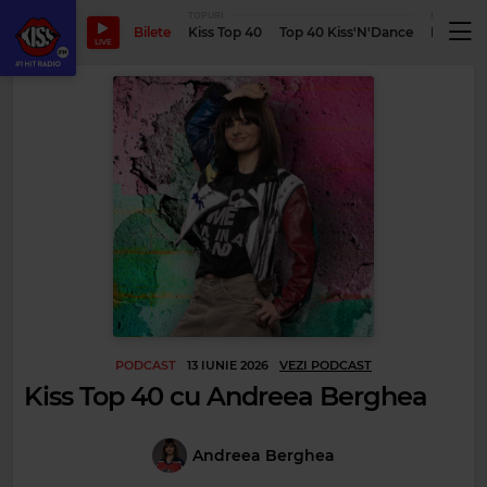
TOPURI
PODCASTUR
Bilete
Kiss Top 40
Top 40 Kiss'N'Dance
Podcastu
LIVE
PODCAST
13 IUNIE 2026
VEZI PODCAST
Kiss Top 40 cu Andreea Berghea
Andreea Berghea