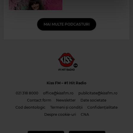
MAI MULTE PODCASTURI
Kiss FM
– #1 Hit Radio
021 318 8000
office@kissfm.ro
publicitate@kissfm.ro
Contact form
Newsletter
Date societate
Cod deontologic
Termeni și condiții
Confidențialitate
Despre cookie-uri
CNA