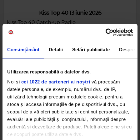
Kiss Top 40 13 iunie 2026
Kiss Top 40 Catch-up Radio
Consimțământ
Detalii
Setări publicitate
Despre
Utilizarea responsabilă a datelor dvs.
Alte podcasturi
Noi și
cei 1022 de parteneri ai noștri
vă procesăm
datele personale, de exemplu, numărul dvs. de IP,
utilizând tehnologii precum modulele cookie, pentru a
stoca și accesa informațiile de pe dispozitivul dvs., cu
scopul de a vă oferi publicitate și conținut personalizate,
evaluări ale publicității și conținutului, informații despre
audiență și dezvoltare de produse. Puteți alege cine și cu
ce scopuri poate utiliza datele dvs.