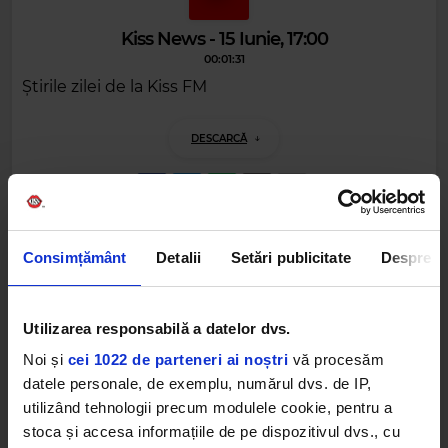
Kiss News - 15 Iunie, 17:00
00:01:31
Știrile zilei de la Kiss FM
DESCARCĂ
Alte podcasturi
Consimțământ
Detalii
Setări publicitate
Despre
Kiss News - 30 Iunie, 18:00
30 IUNIE 2026 –
00:01:31
Utilizarea responsabilă a datelor dvs.
Noi și
cei 1022 de parteneri ai noștri
vă procesăm
Kiss News - 30 Iunie, 15:00
datele personale, de exemplu, numărul dvs. de IP,
30 IUNIE 2026 –
00:01:31
utilizând tehnologii precum modulele cookie, pentru a
stoca și accesa informațiile de pe dispozitivul dvs., cu