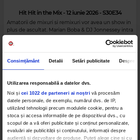
Hit Hit in the Mix - 12 iunie 2026 - S30E34
Amatorii de mixuri si remixuri vor avea un show in
plus de ascultat. Marian Boba & DJ Jonnessey intra
in studio, la platane si microfoane, si-ti aduc pe
frecvente Hit Hit In The Mix!
Consimțământ
Detalii
Setări publicitate
Despre
Utilizarea responsabilă a datelor dvs.
Noi și
cei 1022 de parteneri ai noștri
vă procesăm
Alte podcasturi
datele personale, de exemplu, numărul dvs. de IP,
utilizând tehnologii precum modulele cookie, pentru a
stoca și accesa informațiile de pe dispozitivul dvs., cu
scopul de a vă oferi publicitate și conținut personalizate,
evaluări ale publicității și conținutului, informații despre
audiență și dezvoltare de produse. Puteți alege cine și cu