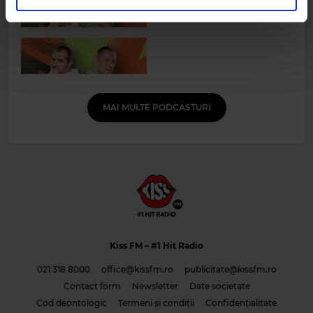
în urma folosirii serviciilor lor.
MAI MULTE PODCASTURI
Kiss FM
– #1 Hit Radio
021 318 8000
office@kissfm.ro
publicitate@kissfm.ro
Contact form
Newsletter
Date societate
Cod deontologic
Termeni și condiții
Confidențialitate