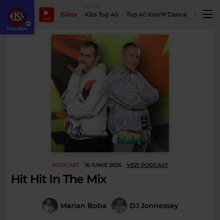
TOPURI
PODCASTUR
Bilete
Kiss Top 40
Top 40 Kiss'N'Dance
Podcastu
LIVE
PODCAST
16 IUNIE 2026
VEZI PODCAST
Hit Hit In The Mix
Marian Boba
DJ Jonnessey