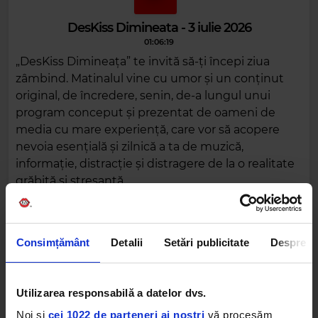
DesKiss Dimineata - 3 iulie 2026
01:06:19
„DesKiss Dimineața” te invită să-ți începi ziua
zâmbind. Matinalul vine cu umor și un conținut
original, de încredere, senin, de-a lungul unui
program conceput și prezentat de oameni de
media cu mare experiență, care vor să acopere
nevoia esențială și zilnică a ta de muzică,
informație, distracție și distragere de la o realitate
grăbită și stresantă.
DESCARCĂ
Consimțământ
Detalii
Setări publicitate
Despre
Alte podcasturi
Utilizarea responsabilă a datelor dvs.
Noi și
cei 1022 de parteneri ai noștri
vă procesăm