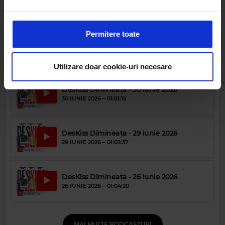
DesKiss Dimineața - 2 iulie 2026
Folosim cookie-uri pentru a personaliza conținutul și
2 IULIE 2026 –
01:02:07
anunțurile, pentru a oferi funcții de rețele sociale și pentru
a analiza traficul. De asemenea, le oferim partenerilor de
Permitere toate
rețele sociale, de publicitate și de analize informații cu
DesKiss Dimineața - 1 iulie 2026
privire la modul în care folosiți site-ul nostru. Aceștia le
1 IULIE 2026 –
01:05:26
pot combina cu alte informații oferite de dvs. sau culese
Utilizare doar cookie-uri necesare
în urma folosirii serviciilor lor.
DesKiss Dimineața - 30 iunie 2026
30 IUNIE 2026 –
01:01:15
DesKiss Dimineața - 29 iunie 2026
29 IUNIE 2026 –
01:03:37
DesKiss Dimineața - 26 iunie 2026
26 IUNIE 2026 –
01:04:20
MAI MULTE PODCASTURI