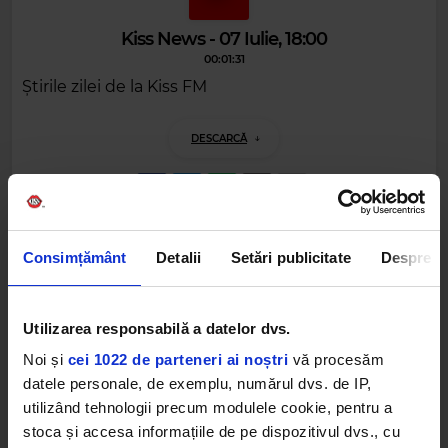
Kiss News - 07 Iulie, 18:00
00:01:31
Știrile zilei de la Kiss FM
DESCARCĂ
Alte podcasturi
Consimțământ
Detalii
Setări publicitate
Despre
Kiss News - 31 Iulie, 18:00
31 IULIE 2026 –
00:01:31
Utilizarea responsabilă a datelor dvs.
Noi și
cei 1022 de parteneri ai noștri
vă procesăm
Kiss News - 31 Iulie, 17:00
datele personale, de exemplu, numărul dvs. de IP,
31 IULIE 2026 –
00:01:31
utilizând tehnologii precum modulele cookie, pentru a
stoca și accesa informațiile de pe dispozitivul dvs., cu