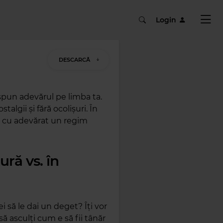
Login
DESCARCĂ
spun adevărul pe limba ta.
algii și fără ocolișuri. În
at cu adevărat un regim
ură vs. în
i să le dai un deget? Îți vor
 să asculți cum e să fii tânăr