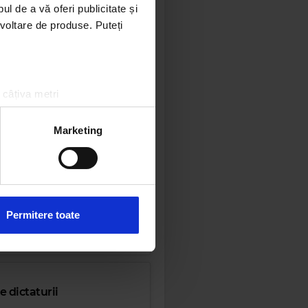
l de a vă oferi publicitate și
ezvoltare de produse. Puteți
 câțiva metri
amprentare)
țele la
secțiunea cu detalii
.
Marketing
mn
 sociale și pentru a analiza
rmații cu privire la modul în
n urma folosirii serviciilor
taturii
Permitere toate
e dictaturii