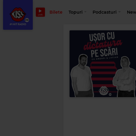
Bilete
Topuri
Podcasturi
New
LIVE