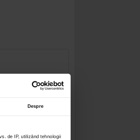
âniei de azi
Despre
 de IP, utilizând tehnologii