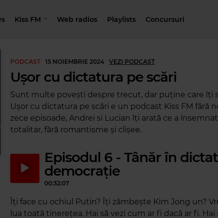
s
Kiss FM
Web radios
Playlists
Concursuri
PODCAST
15 NOIEMBRIE 2024
VEZI PODCAST
Ușor cu dictatura pe scări
Sunt multe povești despre trecut, dar puține care îți 
Ușor cu dictatura pe scări e un podcast Kiss FM fără nost
zece episoade, Andrei si Lucian îți arată ce a însemn
totalitar, fără romantisme și clișee.
Episodul 6 - Tânăr în dictat
democrație
00:32:07
Îți face cu ochiul Putin? Îți zâmbește Kim Jong un? Vre
lua toată tinerețea. Hai să vezi cum ar fi dacă ar fi. Hai