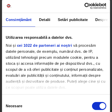
ABONEAZĂ-TE
Consimțământ
Detalii
Setări publicitate
Despre
Utilizarea responsabilă a datelor dvs.
Noi și
cei 1022 de parteneri ai noștri
vă procesăm
datele personale, de exemplu, numărul dvs. de IP,
utilizând tehnologii precum modulele cookie, pentru a
stoca și accesa informațiile de pe dispozitivul dvs., cu
scopul de a vă oferi publicitate și conținut personalizate,
evaluări ale publicității și conținutului, informații despre
audiență și dezvoltare de produse. Puteți alege cine și cu
ce scopuri poate utiliza datele dvs.
Dacă ne permiteți, am dori, de asemenea:
Selecția
Necesare
Să colectăm informațiile cu privire la locația dvs.
consimțământului