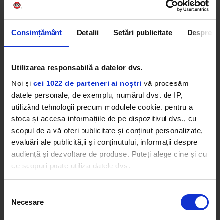
Consimțământ
Detalii
Setări publicitate
Despre
Utilizarea responsabilă a datelor dvs.
Noi și
cei 1022 de parteneri ai noștri
vă procesăm
datele personale, de exemplu, numărul dvs. de IP,
utilizând tehnologii precum modulele cookie, pentru a
stoca și accesa informațiile de pe dispozitivul dvs., cu
scopul de a vă oferi publicitate și conținut personalizate,
evaluări ale publicității și conținutului, informații despre
audiență și dezvoltare de produse. Puteți alege cine și cu
ce scopuri poate utiliza datele dvs.
Dacă ne permiteți, am dori, de asemenea:
Selecția
Necesare
Să colectăm informațiile cu privire la locația dvs.
consimțământului
geografică cu o exactitate de până la câțiva metri