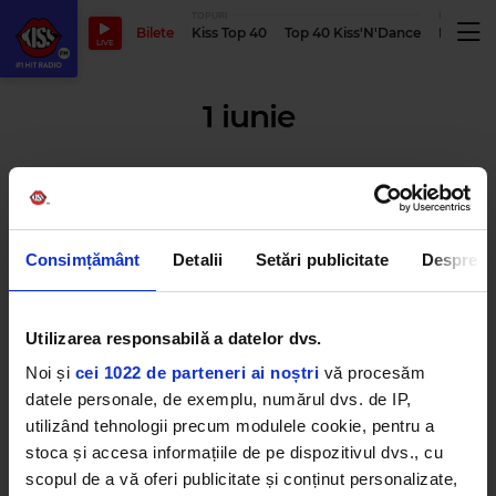
TOPURI
PODCASTUR
Bilete
Kiss Top 40
Top 40 Kiss'N'Dance
Podcastu
LIVE
1 iunie
10 artiști Global Records îți arată
poze cu ei de când erau copii.
Mai seamănă sau nu?
Consimțământ
Detalii
Setări publicitate
Despre
MIERCURI, 1 IUNIE 2022
Utilizarea responsabilă a datelor dvs.
Noi și
cei 1022 de parteneri ai noștri
vă procesăm
Ce mesaje au transmis vedetele
din România de Ziua Copilului:
datele personale, de exemplu, numărul dvs. de IP,
Smiley, Nicole Cherry, Olivia
Addams și alții
utilizând tehnologii precum modulele cookie, pentru a
MIERCURI, 1 IUNIE 2022
stoca și accesa informațiile de pe dispozitivul dvs., cu
scopul de a vă oferi publicitate și conținut personalizate,