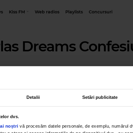
s
Kiss FM
Web radios
Playlists
Concursuri
las Dreams Confes
Detalii
Setări publicitate
telor dvs.
ai noștri
vă procesăm datele personale, de exemplu, numărul dvs.