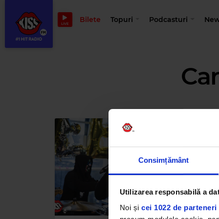
Bilete
Topuri
Podcasturi
New
LIVE
Car
Consimțământ
Utilizarea responsabilă a da
Noi și
cei 1022 de parteneri 