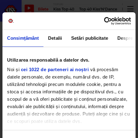
TOPURI
PODCASTUR
Bilete
Kiss Top 40
Top 40 Kiss'N'Dance
Podcastu
LIVE
Asociația The Social Incubator
Consimțământ
Detalii
Setări publicitate
Despre
Caravana Acasă Regăsit 2024, un
Utilizarea responsabilă a datelor dvs.
proiect emoționant care-i aduce
pe copii aproape de părinții lor
Noi și
cei 1022 de parteneri ai noștri
vă procesăm
plecați la muncă în străinătate
datele personale, de exemplu, numărul dvs. de IP,
VINERI, 19 APRILIE 2024
utilizând tehnologii precum modulele cookie, pentru a
stoca și accesa informațiile de pe dispozitivul dvs., cu
scopul de a vă oferi publicitate și conținut personalizate,
evaluări ale publicității și conținutului, informații despre
audiență și dezvoltare de produse. Puteți alege cine și cu
ce scopuri poate utiliza datele dvs.
Dacă ne permiteți, am dori, de asemenea:
Kiss FM
– #1 Hit Radio