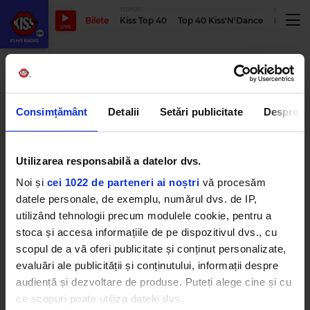
TOPURI
PODCASTUR
Bilete
Kiss Top 40
Top 40 Kiss'N'Dance
Podcastu
LIVE
hugel
Consimțământ
Detalii
Setări publicitate
Despre
Nou în playlistul Kiss FM: Hugel,
Imagel Angel – „Moving To The
Sun”
Utilizarea responsabilă a datelor dvs.
MIERCURI, 8 IULIE 2026
Noi și
cei 1022 de parteneri ai noștri
vă procesăm
datele personale, de exemplu, numărul dvs. de IP,
utilizând tehnologii precum modulele cookie, pentru a
stoca și accesa informațiile de pe dispozitivul dvs., cu
HUGEL, David Guetta, Kehlani și
Daecolm își unesc forțele pentru
scopul de a vă oferi publicitate și conținut personalizate,
noul single vibrant „Think Of Me”
evaluări ale publicității și conținutului, informații despre
LUNI, 5 MAI 2025
audiență și dezvoltare de produse. Puteți alege cine și cu
ce scopuri poate utiliza datele dvs.