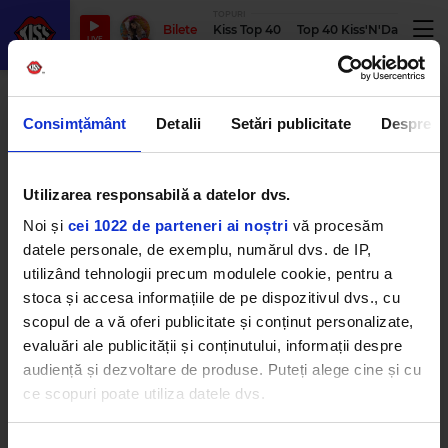
TOPURI
PO
Bilete
Kiss Top 40
Top 40 Kiss'N'Dance
P
LIVE
IDCASH
Consimțământ
Detalii
Setări publicitate
Despre
Utilizarea responsabilă a datelor dvs.
IDK depășește recordul Spotify
din România cu albumul
Noi și
cei 1022 de parteneri ai noștri
vă procesăm
„IDCASH”
MIERCURI, 17 IUNIE 2026
datele personale, de exemplu, numărul dvs. de IP,
utilizând tehnologii precum modulele cookie, pentru a
stoca și accesa informațiile de pe dispozitivul dvs., cu
scopul de a vă oferi publicitate și conținut personalizate,
evaluări ale publicității și conținutului, informații despre
audiență și dezvoltare de produse. Puteți alege cine și cu
ce scopuri poate utiliza datele dvs.
Dacă ne permiteți, am dori, de asemenea:
Kiss FM
– #1 Hit Radio