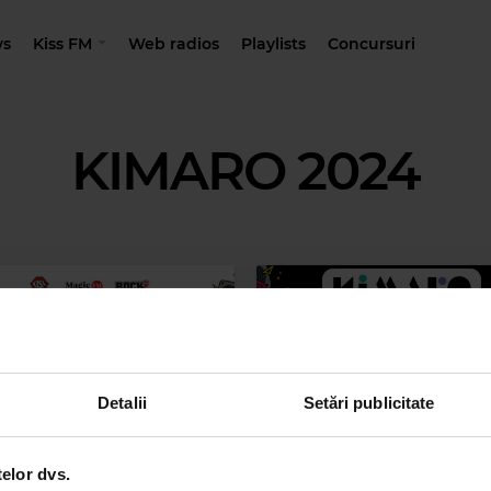
s
Kiss FM
Web radios
Playlists
Concursuri
KIMARO 2024
Detalii
Setări publicitate
telor dvs.