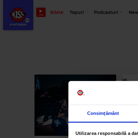
Bilete
Topuri
Podcasturi
New
LIVE
Consimțământ
Utilizarea responsabilă a da