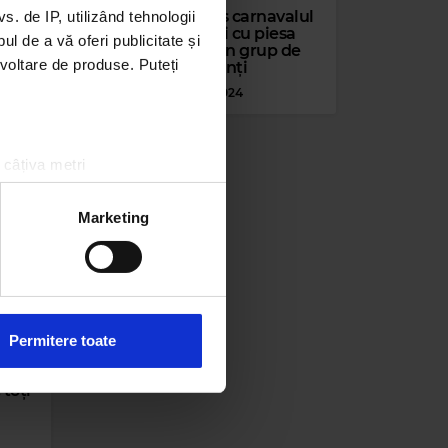
Fly Project a adus carnavalul
 de IP, utilizând tehnologii
ect
pe Calea Victoriei cu piesa
l de a vă oferi publicitate și
„Puerto Rico” și un grup de
ezvoltare de produse. Puteți
dansatoare fierbinți
MIERCURI, 24 IULIE 2024
 câțiva metri
amprentare)
țele la
secțiunea cu detalii
.
Marketing
 sociale și pentru a analiza
rmații cu privire la modul în
n urma folosirii serviciilor
Permitere toate
ea
 toți