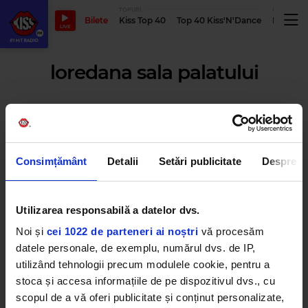
TOPURI
PODCASTUR
Bilete
Kiss Top 40
Top 40 Kiss'N'Dance
Podcastu
LIVE
loredana sala palatului
Loredana aduce „Măiastra” la
Sala Palatului: „Important este ca
de fiecare dată să renasc și să
aduc lucruri noi, să fiu de fiecare
Consimțământ
Detalii
Setări publicitate
Despre
dată o nouă Loredana”
VINERI, 12 SEPTEMBRIE 2025
Utilizarea responsabilă a datelor dvs.
Noi și
cei 1022 de parteneri ai noștri
vă procesăm
Show-ul LOREDANEI de la Sala
Palatului, sold-out pentru data
datele personale, de exemplu, numărul dvs. de IP,
de 16 noiembrie
utilizând tehnologii precum modulele cookie, pentru a
MIERCURI, 30 OCTOMBRIE 2024
stoca și accesa informațiile de pe dispozitivul dvs., cu
scopul de a vă oferi publicitate și conținut personalizate,