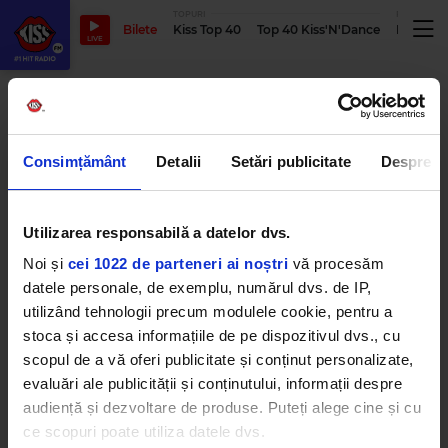
TOPURI
PODCASTUR
Bilete
Kiss Top 40
Top 40 Kiss'N'Dance
Podcastu
LIVE
premiile oscar 2024
Consimțământ
Detalii
Setări publicitate
Despre
Martin Scorsese s-a distrat copios
la premiile Oscar 2024
Utilizarea responsabilă a datelor dvs.
MARȚI, 12 MARTIE 2024
Noi și
cei 1022 de parteneri ai noștri
vă procesăm
datele personale, de exemplu, numărul dvs. de IP,
utilizând tehnologii precum modulele cookie, pentru a
stoca și accesa informațiile de pe dispozitivul dvs., cu
Actorul John Cena, complet
dezbrăcat pe scena de la
scopul de a vă oferi publicitate și conținut personalizate,
Premiile Oscar 2024
evaluări ale publicității și conținutului, informații despre
LUNI, 11 MARTIE 2024
audiență și dezvoltare de produse. Puteți alege cine și cu
ce scopuri poate utiliza datele dvs.