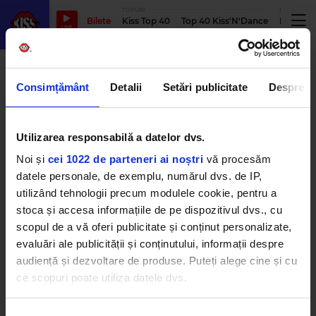
TOPURI
PODCASTUR
Bilete
Kiss Top 40
Top 40 Kiss'N'Dance
Podcastu
LIVE
Pride and Prejudice serie
Consimțământ
Detalii
Setări publicitate
Despre
Utilizarea responsabilă a datelor dvs.
A apărut teaser-ul oficial pentru
seria „Pride and Prejudice” care
Noi și
cei 1022 de parteneri ai noștri
vă procesăm
va apărea pe Netflix
MIERCURI, 25 FEBRUARIE 2026
datele personale, de exemplu, numărul dvs. de IP,
utilizând tehnologii precum modulele cookie, pentru a
stoca și accesa informațiile de pe dispozitivul dvs., cu
scopul de a vă oferi publicitate și conținut personalizate,
evaluări ale publicității și conținutului, informații despre
audiență și dezvoltare de produse. Puteți alege cine și cu
ce scopuri poate utiliza datele dvs.
Dacă ne permiteți, am dori, de asemenea:
Kiss FM
– #1 Hit Radio