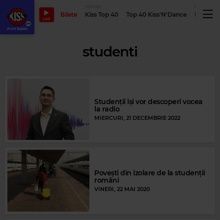
TOPURI
PODCASTUR
Bilete
Kiss Top 40
Top 40 Kiss'N'Dance
Podcastu
LIVE
studenti
Studenții își vor descoperi vocea
la radio
MIERCURI, 21 DECEMBRIE 2022
Povești din izolare de la studenții
români
VINERI, 22 MAI 2020