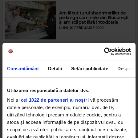
Am făcut turul shaormeriilor de
pe lângă căminele din București
și am scăpat fără intoxicație
LUNI, 10 FEBRUARIE 2020
Studenți din București mi-au
spus cum petrec Crăciunul la
cămin, departe de rude
Consimțământ
Detalii
Setări publicitate
Despre
LUNI, 30 DECEMBRIE 2019
Utilizarea responsabilă a datelor dvs.
Noi și
cei 1022 de parteneri ai noștri
vă procesăm
Scriu doctoratele altora pe bani
grei și nu dau greș (aproape)
datele personale, de exemplu, numărul dvs. de IP,
niciodată
utilizând tehnologii precum modulele cookie, pentru a
LUNI, 30 DECEMBRIE 2019
stoca și accesa informațiile de pe dispozitivul dvs., cu
scopul de a vă oferi publicitate și conținut personalizate,
evaluări ale publicității și conținutului, informații despre