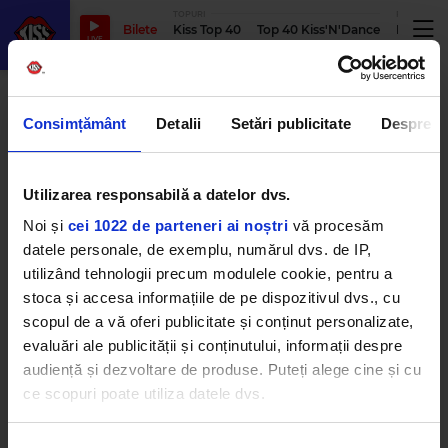
TOPURI
PODCASTUR
Bilete
Kiss Top 40
Top 40 Kiss'N'Dance
Podcastu
LIVE
taemin
Consimțământ
Detalii
Setări publicitate
Despre
TAEMIN, unul dintre cele mai
Utilizarea responsabilă a datelor dvs.
mari nume ale K-pop-ului
mondial, confirmat la K-POP
Noi și
cei 1022 de parteneri ai noștri
vă procesăm
Days NIBIRU
datele personale, de exemplu, numărul dvs. de IP,
MIERCURI, 3 IUNIE 2026
utilizând tehnologii precum modulele cookie, pentru a
stoca și accesa informațiile de pe dispozitivul dvs., cu
scopul de a vă oferi publicitate și conținut personalizate,
evaluări ale publicității și conținutului, informații despre
audiență și dezvoltare de produse. Puteți alege cine și cu
ce scopuri poate utiliza datele dvs.
Dacă ne permiteți, am dori, de asemenea:
Kiss FM
– #1 Hit Radio