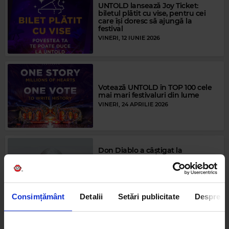
UNTOLD lansează Joy Ticket:
biletul plătit cu vise, pentru cei
care își doresc să ajungă la
festival
VINERI, 12 IUNIE 2026
Votează UNTOLD în TOP 100 cele
mai mari festivaluri din lume
VINERI, 24 APRILIE 2026
Don Diablo a câștigat la
categoria „Best Performance” la
Electronic Dance Music Awards
2026, pentru setul live de la ediția
aniversară UNTOLD X
VINERI, 27 MARTIE 2026
Consimțământ
Detalii
Setări publicitate
Despre