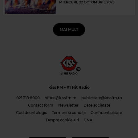
MIERCURI, 22 OCTOMBRIE 2025
MAI MULT
Kiss FM
– #1 Hit Radio
021 318 8000
office@kissfm.ro
publicitate@kissfm.ro
Contact form
Newsletter
Date societate
Cod deontologic
Termeni și condiții
Confidențialitate
Despre cookie-uri
CNA