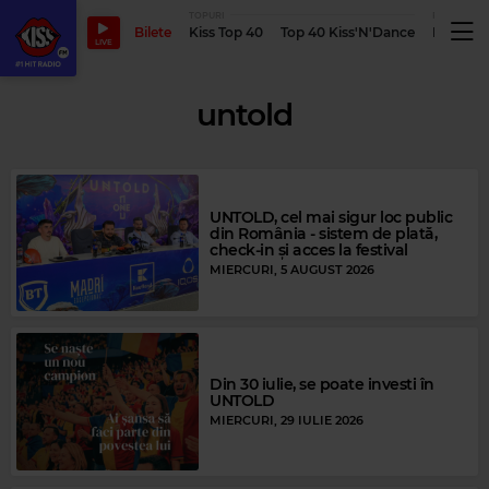
TOPURI
PODCASTUR
Bilete
Kiss Top 40
Top 40 Kiss'N'Dance
Podcastu
LIVE
untold
UNTOLD, cel mai sigur loc public
din România - sistem de plată,
check-in și acces la festival
MIERCURI, 5 AUGUST 2026
Din 30 iulie, se poate investi în
UNTOLD
MIERCURI, 29 IULIE 2026