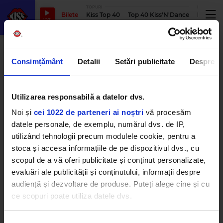
TOPURI
PODCASTUR
Bilete
Kiss Top 40
Top 40 Kiss'N'Dance
Podcastu
LIVE
zanni
Consimțământ
Detalii
Setări publicitate
Despre
Utilizarea responsabilă a datelor dvs.
Ce spune Alex Velea despre
relația de prietenie cu Zanni. S-
Noi și
cei 1022 de parteneri ai noștri
vă procesăm
au certat sau nu?
VINERI, 21 IANUARIE 2022
datele personale, de exemplu, numărul dvs. de IP,
utilizând tehnologii precum modulele cookie, pentru a
stoca și accesa informațiile de pe dispozitivul dvs., cu
scopul de a vă oferi publicitate și conținut personalizate,
evaluări ale publicității și conținutului, informații despre
audiență și dezvoltare de produse. Puteți alege cine și cu
ce scopuri poate utiliza datele dvs.
Dacă ne permiteți, am dori, de asemenea:
Kiss FM
– #1 Hit Radio