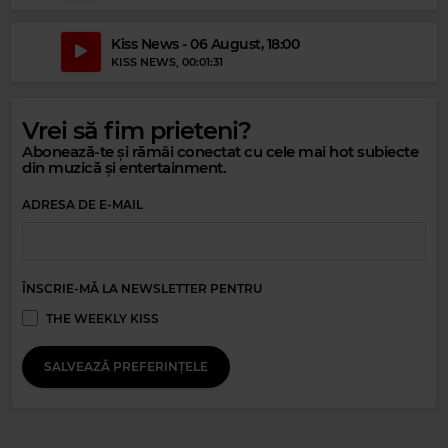
Kiss News - 06 August, 18:00
KISS NEWS
, 00:01:31
Vrei să fim prieteni?
Abonează-te și rămâi conectat cu cele mai hot subiecte
din muzică și entertainment.
Magic Relax
ADRESA DE E-MAIL
URBAN LOVE
–
DON’T DREAM IT’S OVER
ÎNSCRIE-MĂ LA NEWSLETTER PENTRU
THE WEEKLY KISS
SALVEAZĂ PREFERINȚELE