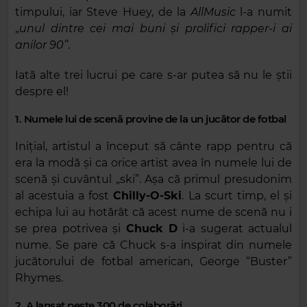
timpului, iar Steve Huey, de la
AllMusic
l-a numit
„
unul dintre cei mai buni și prolifici rapper-i ai
anilor `90”
.
Iată alte trei lucrui pe care s-ar putea să nu le știi
despre el!
1. Numele lui de scenă provine de la un jucător de fotbal
Inițial, artistul a început să cânte rapp pentru că
era la modă și ca orice artist avea în numele lui de
scenă și cuvântul „ski”. Așa că primul presudonim
al acestuia a fost
Chilly-O-Ski
. La scurt timp, el și
echipa lui au hotărât că acest nume de scenă nu i
se prea potrivea și
Chuck D
i-a sugerat actualul
nume. Se pare că Chuck s-a inspirat din numele
jucătorului de fotbal american, George “Buster”
Rhymes.
2. A lansat peste 300 de colaborări