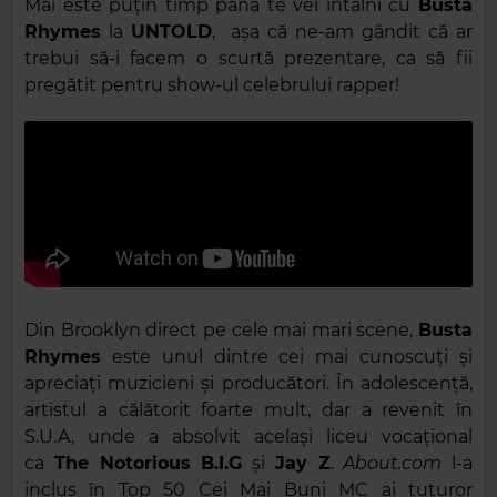
Mai este puțin timp până te vei întâlni cu
Busta
Rhymes
la
UNTOLD
, așa că ne-am gândit că ar
trebui să-i facem o scurtă prezentare, ca să fii
pregătit pentru show-ul celebrului rapper!
Din Brooklyn direct pe cele mai mari scene,
Busta
Rhymes
este unul dintre cei mai cunoscuți și
apreciați muzicieni și producători. În adolescență,
artistul a călătorit foarte mult, dar a revenit în
S.U.A, unde a absolvit același liceu vocațional
ca
The Notorious B.I.G
și
Jay Z
.
About.com
l-a
inclus în Top 50 Cei Mai Buni MC ai tuturor