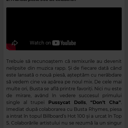
Trebuie să recunoaștem că remixurile au devenit
nelipsite din muzica rapp. Și de fiecare dată când
este lansată o nouă piesă, așteptăm cu nerăbdare
să vedem cine va apărea pe noul mix. De cele mai
multe ori, Busta se află printre favoriți. Nici nu este
de mirare, având în vedere succesul primului
single al trupei
Pussycat Dolls
,
“Don’t Cha”
.
Imediat după colaborarea cu Busta Rhymes, piesa
a intrat în topul Billboard’s Hot 100 și a urcat în Top
5. Colaborările artistului nu se rezumă la un singur