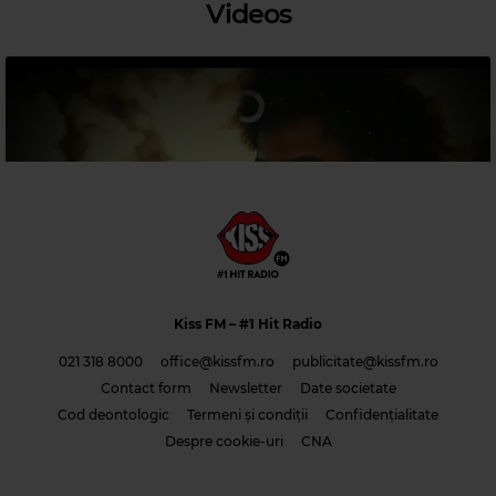
Videos
Magic 80s Hits
JOE COCKER
–
YOU CAN LEAVE YOUR HAT ON
Kiss FM
– #1 Hit Radio
021 318 8000
office@kissfm.ro
publicitate@kissfm.ro
Contact form
Newsletter
Date societate
Cod deontologic
Termeni și condiții
Confidențialitate
Costi & Adrian Saguna & Benzol – Solo tu -1
Despre cookie-uri
CNA
Magic 90s Hits
Magic Jazz