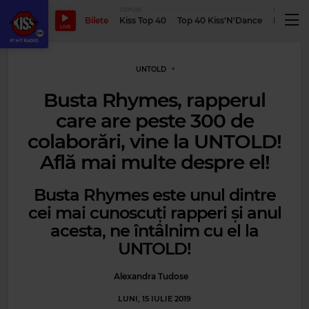
TOPURI
PODCASTUR
Bilete
Kiss Top 40
Top 40 Kiss'N'Dance
Podcastu
LIVE
UNTOLD
Busta Rhymes, rapperul
care are peste 300 de
colaborări, vine la UNTOLD!
Află mai multe despre el!
Busta Rhymes este unul dintre
cei mai cunoscuți rapperi și anul
acesta, ne întâlnim cu el la
UNTOLD!
Alexandra Tudose
LUNI, 15 IULIE 2019