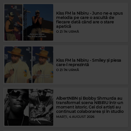
Kiss FM la Nibiru - Juno ne-a spus
melodia pe care o ascultă de
fiecare dată când are o stare
apatică
O ZI ÎN URMĂ
Kiss FM la Nibiru - Smiley și piesa
care-l reprezintă
O ZI ÎN URMĂ
AlbertNBN și Bobby Shmurda au
transformat scena NIBIRU într-un
moment istoric. Cei doi artiști au
continuat colaborarea și în studio
Magic Gold
MARȚI, 4 AUGUST 2026
THE BEATLES
–
WHILE MY GUITAR GENTLY WEEPS