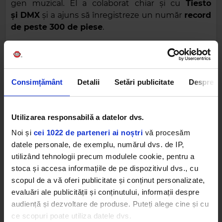
gen muzical. El a colaborat chiar și cu
Tiesto
și
DMX
și a ajuns să înregistreze un număr
record
de peste 300 de piese
.
3. A înregistrat un record mondial
Consimțământ
Detalii
Setări publicitate
Despre
Utilizarea responsabilă a datelor dvs.
Noi și
cei 1022 de parteneri ai noștri
vă procesăm
datele personale, de exemplu, numărul dvs. de IP,
Nu mai este un secret pentru nimeni viteza cu
utilizând tehnologii precum modulele cookie, pentru a
care
Busta Rhymes
reușește să pronunțe
stoca și accesa informațiile de pe dispozitivul dvs., cu
cuvintele. Datorită acestei performanțe, artistul a
scopul de a vă oferi publicitate și conținut personalizate,
reușit, în anul 2000, să intre în
Cartea
evaluări ale publicității și conținutului, informații despre
Recordurilor.
Busta Rhymes a fost artistul
care
audiență și dezvoltare de produse. Puteți alege cine și cu
putea să pronunțe cele mai multe silabe pe
ce scopuri poate utiliza datele dvs.