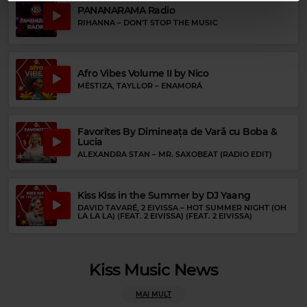
Rock 80s & 90s
PANANARAMA Radio
DANZIG
–
MOTHER
RIHANNA
–
DON'T STOP THE MUSIC
Rock Blues
KEB' MO'
–
SOMEBODY HURT YOU
Afro Vibes Volume II by Nico
MËSTIZA, TAYLLOR
–
ENAMORÁ
Favorites By Dimineața de Vară cu Boba &
Lucia
ALEXANDRA STAN
–
MR. SAXOBEAT (RADIO EDIT)
Kiss Kiss in the Summer by DJ Yaang
DAVID TAVARÉ, 2 EIVISSA
–
HOT SUMMER NIGHT (OH
LA LA LA) (FEAT. 2 EIVISSA) (FEAT. 2 EIVISSA)
Kiss Music News
Magic FM
MAI MULT
MAGIC FM
–
ALWAYS THE BEST MUSIC