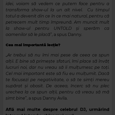
idei, voiam să vedem ce putem face pentru a
transforma show-ul la un alt nivel. Cu timpul
totul a devenit din ce în ce mai natural, pentru că
petrecem mult timp împreună. Am muncit mult
la show-ul pentru UNTOLD și sperăm ca
oamenilor să le placă
”, a spus Danny.
Cea mai importantă lecție?
„
Ar trebui să nu îmi mai pese de ceea ce spun
alții. E bine să primește sfaturi, îmi place să învăț
lucruri noi, dar nu vreau să îi mulțumesc pe toți.
Cel mai important este să fiu eu mulțumit. Dacă
te focusezi pe negativitate, o să te simți mereu
supărat și obosit. De aceea, încerc să nu plec
urechea la ce spun alții, pentru că vreau să mă
simt bine
”, a spus Danny Avila.
Află mai multe despre celebrul DJ, urmărind