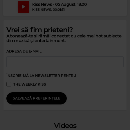
Kiss News - 05 August, 18:00
KISS NEWS
, 00:01:31
Vrei să fim prieteni?
Abonează-te și rămâi conectat cu cele mai hot subiecte
din muzică și entertainment.
ADRESA DE E-MAIL
ÎNSCRIE-MĂ LA NEWSLETTER PENTRU
THE WEEKLY KISS
Magic Party Mix
MAGIC PARTY MIX
–
MAGIC PARTY MIX
SALVEAZĂ PREFERINȚELE
Videos