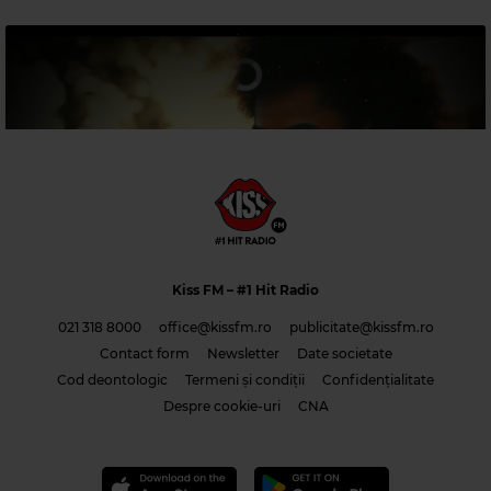
Kiss FM
– #1 Hit Radio
Magic Relax
021 318 8000
office@kissfm.ro
publicitate@kissfm.ro
Contact form
Newsletter
Date societate
CURRO BERMUDEZ, SARAH MENESCAL
–
OH L'AMOUR
Cod deontologic
Termeni și condiții
Confidențialitate
Costi & Adrian Saguna & Benzol – Solo tu -1
Despre cookie-uri
CNA