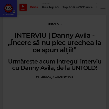
TOPURI
PODCASTUR
Bilete
Kiss Top 40
Top 40 Kiss'N'Dance
Podcastu
LIVE
UNTOLD
INTERVIU | Danny Avila -
„Încerc să nu plec urechea la
ce spun alții!”
Urmărește acum întregul interviu
cu Danny Avila, de la UNTOLD!
DUMINICĂ, 4 AUGUST 2019