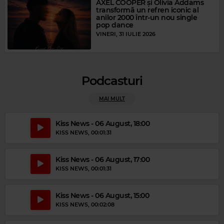
AXEL COOPER și Olivia Addams
transformă un refren iconic al
anilor 2000 într-un nou single
pop dance
VINERI, 31 IULIE 2026
Podcasturi
MAI MULT
Kiss News - 06 August, 18:00
KISS NEWS
, 00:01:31
Kiss News - 06 August, 17:00
KISS NEWS
, 00:01:31
Kiss News - 06 August, 15:00
Magic Gold
KISS NEWS
, 00:02:08
BILL HALEY & HIS COMETS
–
ROCK AROUND THE CLOCK