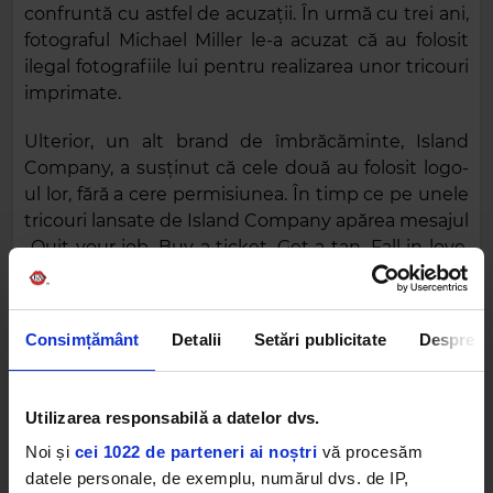
confruntă cu astfel de acuzații. În urmă cu trei ani,
fotograful Michael Miller le-a acuzat că au folosit
ilegal fotografiile lui pentru realizarea unor tricouri
imprimate.
Ulterior, un alt brand de îmbrăcăminte, Island
Company, a susținut că cele două au folosit logo-
ul lor, fără a cere permisiunea. În timp ce pe unele
tricouri lansate de Island Company apărea mesajul
„Quit your job. Buy a ticket. Get a tan. Fall in love.
Never return.”, surorile Jenner au lansat un produs
cu textul „Run away. Fall in love. Never return.”.
Consimțământ
Detalii
Setări publicitate
Despre
FOTO: TMZ
KENDALL JENNER
KYLIE JENNER
Utilizarea responsabilă a datelor dvs.
Noi și
cei 1022 de parteneri ai noștri
vă procesăm
datele personale, de exemplu, numărul dvs. de IP,