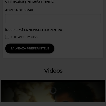
din muzică și entertainment.
SCUBBA
–
PARADISE CITY
ADRESA DE E-MAIL
Magic Party Mix
MAGIC PARTY MIX
–
MAGIC PARTY MIX
ÎNSCRIE-MĂ LA NEWSLETTER PENTRU
THE WEEKLY KISS
SALVEAZĂ PREFERINȚELE
Magic 80s Hits
KAJAGOOGOO
–
TOO SHY
Videos