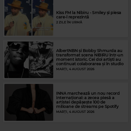
Kiss FM la Nibiru - Smiley și piesa
care-l reprezintă
2 ZILE ÎN URMĂ
AlbertNBN și Bobby Shmurda au
transformat scena NIBIRU într-un
moment istoric. Cei doi artiști au
continuat colaborarea și în studio
MARȚI, 4 AUGUST 2026
Magic FM
MAGIC FM
–
ALWAYS THE BEST MUSIC
INNA marchează un nou record
internațional: a zecea piesă a
artistei depășește 100 de
milioane de streams pe Spotify
MARȚI, 4 AUGUST 2026