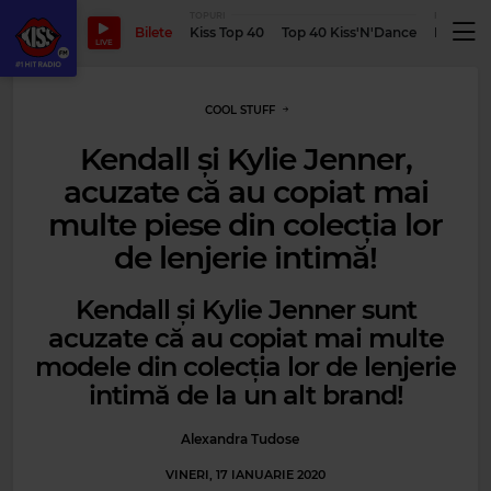
TOPURI
PODCASTUR
Bilete
Kiss Top 40
Top 40 Kiss'N'Dance
Podcastu
LIVE
COOL STUFF
Kendall și Kylie Jenner,
acuzate că au copiat mai
multe piese din colecția lor
de lenjerie intimă!
Kendall și Kylie Jenner sunt
acuzate că au copiat mai multe
modele din colecția lor de lenjerie
intimă de la un alt brand!
Alexandra Tudose
VINERI, 17 IANUARIE 2020