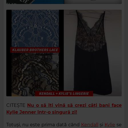
CITEȘTE
Nu o să îți vină să crezi câți bani face
Kylie Jenner într-o singură zi!
Totuși, nu este prima dată când
Kendall
și
Kylie
se