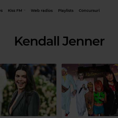
s
Kiss FM
Web radios
Playlists
Concursuri
Kendall Jenner