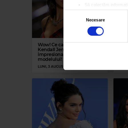
Să colectăm informații
Să vă identificăm disp
Selecția
Găsiți mai multe informații d
Necesare
consimțământului
Vă puteți modifica sau retra
Folosim cookie-uri pentru a pe
Wow! Ce casă frumoasă are
Kend
traficul. De asemenea, le ofer
Kendall Jenner. Iată imagini
acu
care folosiți site-ul nostru. A
impresionante cu locuința
mult
modelului!
de l
lor.
LUNI, 3 AUGUST 2020
VINE