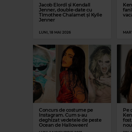
Jacob Elordi și Kendall
Ken
Jenner, double-date cu
fani
Timothee Chalamet și Kylie
vac
Jenner
LUNI, 18 MAI 2026
MARȚ
Concurs de costume pe
Pe 
Instagram. Cum s-au
Ken
deghizat vedetele de peste
fost
Ocean de Halloween!
nou