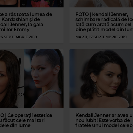
ce a râs toată lumea de
FOTO | Kendall Jenner,
 Kardashian și de
schimbare radicală de lo
all Jenner, la gala
Iată cum arată acum cel
miilor Emmy
bine plătit model din lu
 26 SEPTEMBRIE 2019
MARȚI, 17 SEPTEMBRIE 2019
 | Ce operații estetice
Kendall Jenner ar avea 
u făcut cele mai tari
nou iubit! Este vorba de
ele din lume
fratele unui model celeb