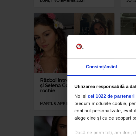
LUNI, 1 NOIEMBRIE 2021
JOI,
Consimțământ
Război între Kendall Jenner
Kyli
și Selena Gomez pentru... o
făcu
Utilizarea responsabilă a da
rochie
ce a
suro
Noi și
cei 1022 de parteneri 
precum modulele cookie, pentr
MARȚI, 6 APRILIE 2021
JOI,
conținut personalizate, evaluă
alege cine și cu ce scopuri po
Dacă ne permiteți, am dori,