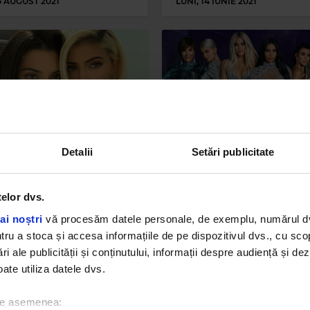
 5 AUGUST 2021
LUNI, 14 IUNIE 2021
Detalii
Setări publicitate
e și Kendall Jenner s-au
Vești proaste pentru fani
t de râs pe Internet. Uite
„Keeping Up With the
telor dvs.
u pus la cale cele două
Kardashians”. Reality sh
ri!
ul se apropie de final!
ai noștri
vă procesăm datele personale, de exemplu, numărul dvs.
u a stoca și accesa informațiile de pe dispozitivul dvs., cu scopu
 4 MARTIE 2021
MIERCURI, 9 SEPTEMBRIE 2020
ri ale publicității și conținutului, informații despre audiență și d
ate utiliza datele dvs.
 de asemenea: