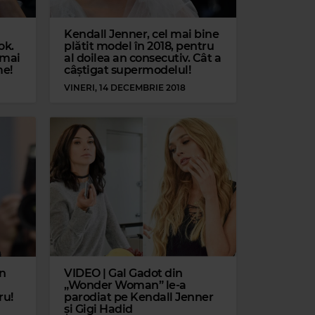
Kendall Jenner, cel mai bine
ok.
plătit model în 2018, pentru
 mai
al doilea an consecutiv. Cât a
me!
câștigat supermodelul!
VINERI, 14 DECEMBRIE 2018
un
VIDEO | Gal Gadot din
„Wonder Woman” le-a
ru!
parodiat pe Kendall Jenner
și Gigi Hadid