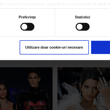
le cu privire la locația dvs. geografică cu o exactitate de până la
ozitivul scanândul-l în mod activ după caracteristici specifice (
espre procesarea datelor dvs. personale și configurați-vă preferin
Preferinţe
Statistici
ge oricând acordul din Declarația despre modulele cookie.
rsonaliza conținutul și anunțurile, pentru a oferi funcții de rețele
all și Kylie Jenner,
FOTO | Kendall Jenner şi
im partenerilor de rețele sociale, de publicitate și de analize info
zate că au copiat mai
schimbat din nou look-ul,
ceștia le pot combina cu alte informații oferite de dvs. sau culese î
e piese din colecția lor
fanii au lăudat-o!
Utilizare doar cookie-uri necesare
enjerie intimă!
RI, 17 IANUARIE 2020
JOI, 19 DECEMBRIE 2019