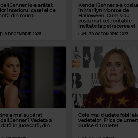
dall Jenner le-a arătat
Kendall Jenner s-a cost
lor interiorul casei ei de
în Marilyn Monroe de
anță din munți
Halloween. Cum s-au
costumat celebritățile
invitate la petrecerea ei
I, 9 DECEMBRIE 2025
LUNI, 30 OCTOMBRIE 2023
cine a mai supărat
Cele mai ciudate fobii al
dall Jenner? Vedeta a
vedetelor. Frica de umer
 dată în judecată, din
burice și toalete!