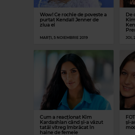
Wow! Ce rochie de poveste a
De 
purtat Kendall Jenner de
Kim
ziua ei
Kend
Pre
MARȚI, 5 NOIEMBRIE 2019
JOI,
Cum a reacționat Kim
FOTO
Kardashian când și-a văzut
și-a
tatăl vitreg îmbrăcat în
mod
haine de femeie