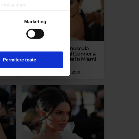
 câțiva metri
amprentare)
țele la
secțiunea cu detalii
.
Marketing
 sociale și pentru a analiza
-a
FOTO | Rochia minusculă
rmații cu privire la modul în
 iar
purtată de Kendall Jenner a
n urma folosirii serviciilor
atras toate privirile în Miami
Permitere toate
VINERI, 6 DECEMBRIE 2019