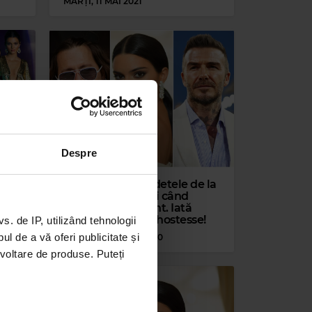
MARȚI, 11 MAI 2021
Despre
i
Ce bacșiș lasă vedetele de la
Hollywood atunci când
ow-
merg la restaurant. Iată
dezvăluirile unei hostesse!
 de IP, utilizând tehnologii
l de a vă oferi publicitate și
MARȚI, 11 AUGUST 2020
ezvoltare de produse. Puteți