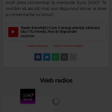
mult prea concentrat la meciurile Euro 2020? Te
invităm să asculți mai sus răspunsul sincer al Anei
și comentariile lui Ionuț!
Radio ErevANA | Cum îi atragi atenția iubitului
tău? Tu întrebi, Ana îți răspunde!
00:00:00
RADIO EREVANA
RAZI CU RUSU SI ANDREI
Web radios