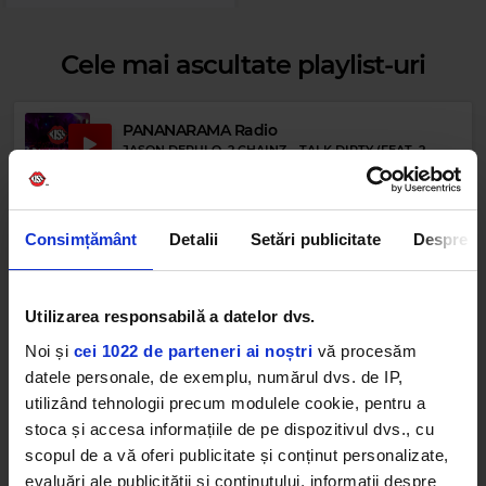
Cele mai ascultate playlist-uri
PANANARAMA Radio
JASON DERULO, 2 CHAINZ
–
TALK DIRTY (FEAT. 2
CHAINZ)
Rock 80s & 90s
DIRE STRAITS
–
TUNNEL OF LOVE
Afro Vibes Volume II by Nico
Consimțământ
Detalii
Setări publicitate
Despre
RAMPA, ADAM PORT, &ME, CHUALA, KEINEMUSIK
–
SAY WHAT
Utilizarea responsabilă a datelor dvs.
Favorites By Dimineața de Vară cu Boba &
Lucia
Noi și
cei 1022 de parteneri ai noștri
vă procesăm
CARGO
–
DACĂ PLOAIA S-AR OPRI (PLOAIA)
datele personale, de exemplu, numărul dvs. de IP,
utilizând tehnologii precum modulele cookie, pentru a
stoca și accesa informațiile de pe dispozitivul dvs., cu
Kiss Kiss in the Summer by DJ Yaang
DAVID TAVARÉ, 2 EIVISSA
–
HOT SUMMER NIGHT (OH
scopul de a vă oferi publicitate și conținut personalizate,
LA LA LA) (FEAT. 2 EIVISSA) (FEAT. 2 EIVISSA)
evaluări ale publicității și conținutului, informații despre