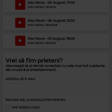
Kiss News - 06 August, 17:00
KISS NEWS
, 00:01:31
Kiss News - 06 August, 15:00
KISS NEWS
, 00:02:08
Magic Relax
Kiss News - 05 August, 18:00
BOERD
–
STAY
KISS NEWS
, 00:01:31
Vrei să fim prieteni?
Magic Party Mix
Abonează-te și rămâi conectat cu cele mai hot subiecte
MAGIC PARTY MIX
–
MAGIC PARTY MIX
din muzică și entertainment.
ADRESA DE E-MAIL
ÎNSCRIE-MĂ LA NEWSLETTER PENTRU
THE WEEKLY KISS