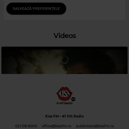
SALVEAZĂ PREFERINȚELE
Videos
Magic 80s Hits
EDDY GRANT
–
GIMME HOPE JO'ANNA
Kiss FM
– #1 Hit Radio
021 318 8000
office@kissfm.ro
publicitate@kissfm.ro