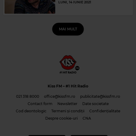
LUNI, 14 IUNIE 2021
MAI MULT
Kiss FM
– #1 Hit Radio
021 318 8000
office@kissfm.ro
publicitate@kissfm.ro
Contact form
Newsletter
Date societate
Cod deontologic
Termeni și condiții
Confidențialitate
Despre cookie-uri
CNA