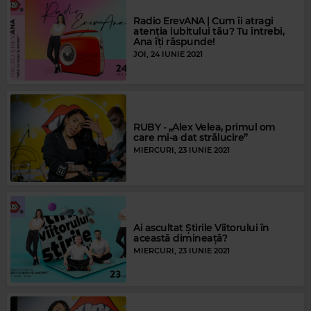
Radio ErevANA | Cum îi atragi
atenția iubitului tău? Tu întrebi,
Ana îți răspunde!
JOI, 24 IUNIE 2021
RUBY - „Alex Velea, primul om
care mi-a dat strălucire”
MIERCURI, 23 IUNIE 2021
Ai ascultat Știrile Viitorului în
această dimineață?
MIERCURI, 23 IUNIE 2021