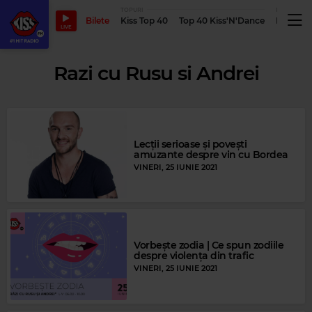
TOPURI
PODCASTUR
Bilete
Kiss Top 40
Top 40 Kiss'N'Dance
Podcastu
LIVE
Razi cu Rusu si Andrei
Lecții serioase și povești
amuzante despre vin cu Bordea
VINERI, 25 IUNIE 2021
Vorbește zodia | Ce spun zodiile
despre violența din trafic
VINERI, 25 IUNIE 2021