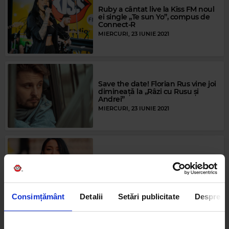
Ruby a cântat live la Kiss FM noul
ei single „Te sun Yo”, compus de
Connect-R
MIERCURI, 23 IUNIE 2021
Save the date! Florian Rus vine joi
dimineață la „Râzi cu Rusu și
Andrei”
MIERCURI, 23 IUNIE 2021
Miercuri dimineața te trezește
dulceața. Ruby vine mâine la
„Râzi cu Rusu și Andrei”
MARȚI, 22 IUNIE 2021
Consimțământ
Detalii
Setări publicitate
Despre
Ruleta Rusească | Gigi Becali,