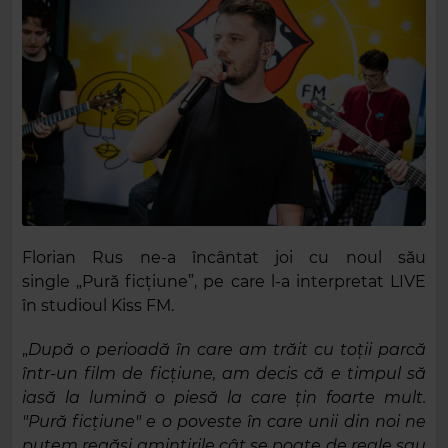
Florian Rus ne-a încântat joi cu noul său
single „Pură ficțiune”, pe care l-a interpretat LIVE
în studioul Kiss FM.
„
După o perioadă în care am trăit cu toții parcă
într-un film de ficțiune, am decis că e timpul să
iasă la lumină o piesă la care țin foarte mult.
"Pură ficțiune" e o poveste în care unii din noi ne
putem regăsi amintirile cât se poate de reale sau