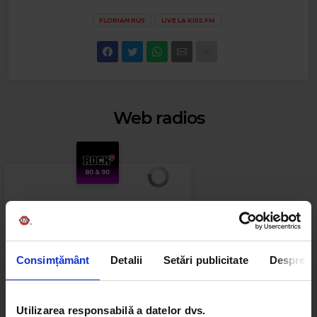
FLORIAN RUS
LIVE LA KISS FM
Web radios
Cele mai ascultate playlist-uri
Consimțământ
Detalii
Setări publicitate
Despre
PANANARAMA Radio
Utilizarea responsabilă a datelor dvs.
PUYA, KAMELIA, GEORGE HORA
–
CHANGE