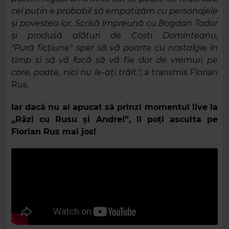
cel puțin e probabil să empatizăm cu personajele
și povestea lor. Scrisă împreună cu Bogdan Todor
și produsă alături de Costi Dominteanu,
"Pură ficțiune" sper să vă poarte cu nostalgie în
timp și să vă facă să vă fie dor de vremuri pe
care, poate, nici nu le-ați trăit.",
a transmis Florian
Rus.
Iar dacă nu ai apucat să prinzi momentul live la
„Râzi cu Rusu și Andrei”, îl poți asculta pe
Florian Rus mai jos!