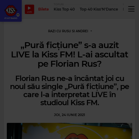
TOPURI
PODCASTUR
Bilete
Kiss Top 40
Top 40 Kiss'N'Dance
Podcastu
LIVE
RAZI CU RUSU SI ANDREI
„Pură ficțiune” s-a auzit
LIVE la Kiss FM! L-ai ascultat
pe Florian Rus?
Florian Rus ne-a încântat joi cu
noul său single „Pură ficțiune”, pe
care l-a interpretat LIVE în
studioul Kiss FM.
JOI, 24 IUNIE 2021