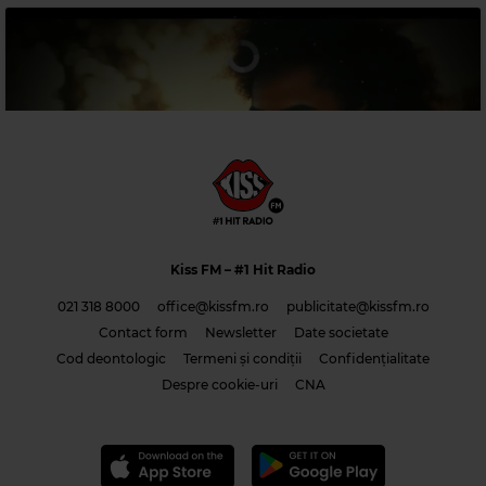
Magic 80s Hits
MADONNA
–
LA ISLA BONITA
Kiss FM
– #1 Hit Radio
021 318 8000
office@kissfm.ro
publicitate@kissfm.ro
Contact form
Newsletter
Date societate
Cod deontologic
Termeni și condiții
Confidențialitate
Costi & Adrian Saguna & Benzol – Solo tu -1
Despre cookie-uri
CNA
Magic 90s Hits
PAUL MCCARTNEY
–
HOPE OF DELIVERANCE