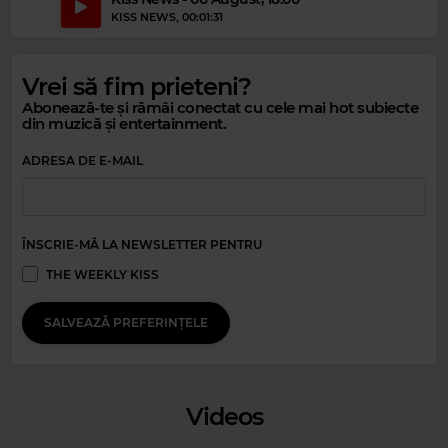
KISS NEWS
, 00:01:31
Magic Relax
Vrei să fim prieteni?
KINOBE
–
HEARTSTRING
Abonează-te și rămâi conectat cu cele mai hot subiecte
din muzică și entertainment.
Magic Party Mix
ADRESA DE E-MAIL
MAGIC PARTY MIX
–
MAGIC PARTY MIX
ÎNSCRIE-MĂ LA NEWSLETTER PENTRU
THE WEEKLY KISS
SALVEAZĂ PREFERINȚELE
Videos