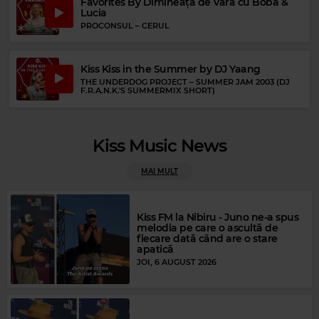
Favorites By Dimineața de Vară cu Boba &
Lucia
PROCONSUL
–
CERUL
Kiss Kiss in the Summer by DJ Yaang
THE UNDERDOG PROJECT
–
SUMMER JAM 2003 (DJ
F.R.A.N.K.'S SUMMERMIX SHORT)
Magic FM
ALPHAVILLE
–
BIG IN JAPAN
Kiss Music News
MAI MULT
Kiss FM la Nibiru - Juno ne-a spus
melodia pe care o ascultă de
fiecare dată când are o stare
apatică
JOI, 6 AUGUST 2026