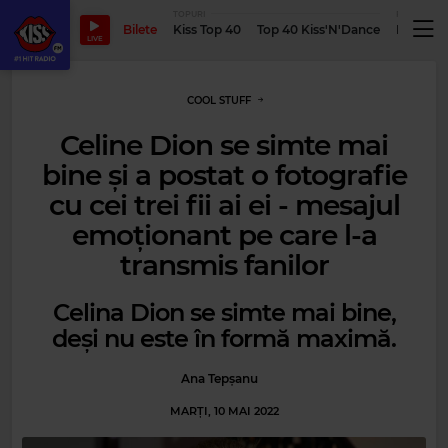
TOPURI
PODCASTUR
Bilete
Kiss Top 40
Top 40 Kiss'N'Dance
Podcastu
LIVE
COOL STUFF
Celine Dion se simte mai
bine și a postat o fotografie
cu cei trei fii ai ei - mesajul
emoționant pe care l-a
transmis fanilor
Celina Dion se simte mai bine,
deși nu este în formă maximă.
Ana Tepșanu
MARȚI, 10 MAI 2022