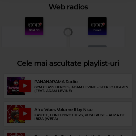
Web radios
Cele mai ascultate playlist-uri
PANANARAMA Radio
GYM CLASS HEROES, ADAM LEVINE
–
STEREO HEARTS
Rock Blues
(FEAT. ADAM LEVINE)
BUDDY GUY
–
STONE CRAZY
Rock 80s & 90s
DREAM THEATER
–
ANOTHER DAY
Afro Vibes Volume II by Nico
KAYOTE, LONELYBROTHERS, KUSH RUST
–
ALMA DE
IBIZA (WEPA)