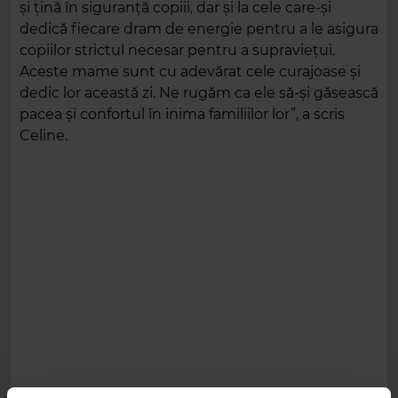
și țină în siguranță copiii, dar și la cele care-și
dedică fiecare dram de energie pentru a le asigura
copiilor strictul necesar pentru a supraviețui.
Aceste mame sunt cu adevărat cele curajoase și
dedic lor această zi. Ne rugăm ca ele să-și găsească
pacea și confortul în inima familiilor lor”, a scris
Celine.