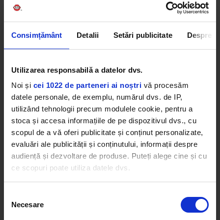
Consimțământ
Detalii
Setări publicitate
Despre
Utilizarea responsabilă a datelor dvs.
Noi și
cei 1022 de parteneri ai noștri
vă procesăm
datele personale, de exemplu, numărul dvs. de IP,
utilizând tehnologii precum modulele cookie, pentru a
stoca și accesa informațiile de pe dispozitivul dvs., cu
scopul de a vă oferi publicitate și conținut personalizate,
evaluări ale publicității și conținutului, informații despre
audiență și dezvoltare de produse. Puteți alege cine și cu
ce scopuri poate utiliza datele dvs.
Dacă ne permiteți, am dori, de asemenea:
Selecția
Necesare
Să colectăm informațiile cu privire la locația dvs.
consimțământului
geografică cu o exactitate de până la câțiva metri