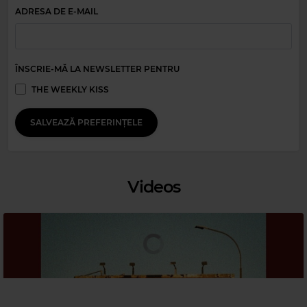
ADRESA DE E-MAIL
ÎNSCRIE-MĂ LA NEWSLETTER PENTRU
THE WEEKLY KISS
SALVEAZĂ PREFERINȚELE
Magic 90s Hits
Videos
BRYAN ADAMS & MEL C
–
WHEN YOU'RE GONE