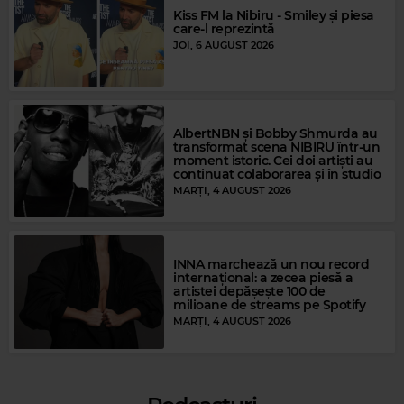
Kiss FM la Nibiru - Smiley și piesa
care-l reprezintă
Magic Gold
JOI, 6 AUGUST 2026
JOHN LENNON
–
GIVE PEACE A CHANCE
AlbertNBN și Bobby Shmurda au
transformat scena NIBIRU într-un
moment istoric. Cei doi artiști au
continuat colaborarea și în studio
MARȚI, 4 AUGUST 2026
INNA marchează un nou record
internațional: a zecea piesă a
Magic Relax
artistei depășește 100 de
milioane de streams pe Spotify
YANN MULLER
–
DREAMS
MARȚI, 4 AUGUST 2026
Magic Party Mix
MAGIC PARTY MIX
–
MAGIC PARTY MIX